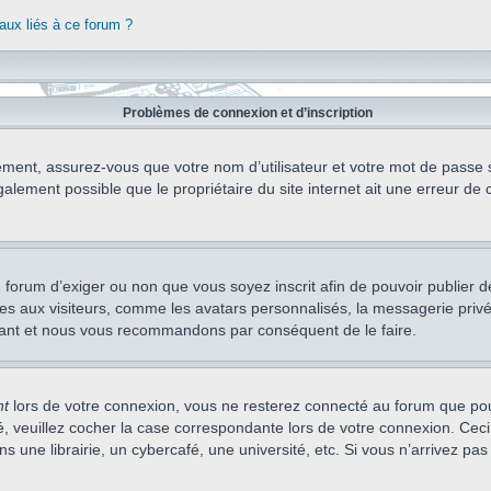
aux liés à ce forum ?
Problèmes de connexion et d’inscription
ement, assurez-vous que votre nom d’utilisateur et votre mot de passe soi
alement possible que le propriétaire du site internet ait une erreur de c
 du forum d’exiger ou non que vous soyez inscrit afin de pouvoir publie
s aux visiteurs, comme les avatars personnalisés, la messagerie privée,
nstant et nous vous recommandons par conséquent de le faire.
nt
lors de votre connexion, vous ne resterez connecté au forum que pou
cté, veuillez cocher la case correspondante lors de votre connexion. C
 une librairie, un cybercafé, une université, etc. Si vous n’arrivez pas 