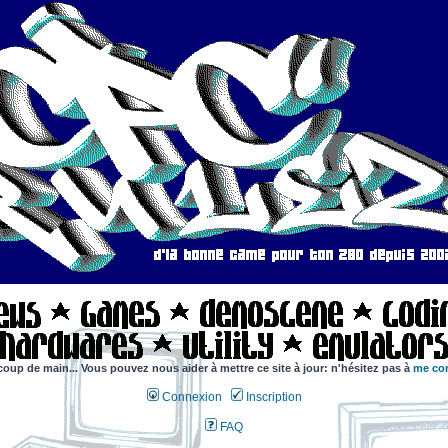
coup de main... Vous pouvez nous aider à mettre ce site à jour: n'hésitez pas à
me con
Connexion
Inscription
FAQ