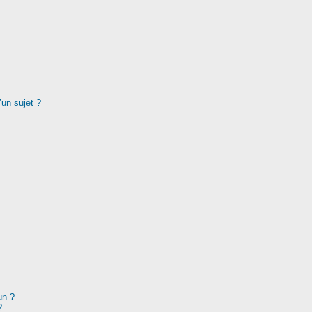
’un sujet ?
un ?
?