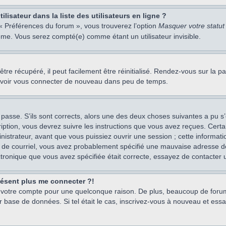
isateur dans la liste des utilisateurs en ligne ?
 « Préférences du forum », vous trouverez l’option
Masquer votre statut 
me. Vous serez compté(e) comme étant un utilisateur invisible.
re récupéré, il peut facilement être réinitialisé. Rendez-vous sur la 
ouvoir vous connecter de nouveau dans peu de temps.
 passe. S’ils sont corrects, alors une des deux choses suivantes a pu s’
iption, vous devrez suivre les instructions que vous avez reçues. Cert
istrateur, avant que vous puissiez ouvrir une session ; cette information
s de courriel, vous avez probablement spécifié une mauvaise adresse de c
ectronique que vous avez spécifiée était correcte, essayez de contacter 
présent plus me connecter ?!
mé votre compte pour une quelconque raison. De plus, beaucoup de forum
eur base de données. Si tel était le cas, inscrivez-vous à nouveau et ess