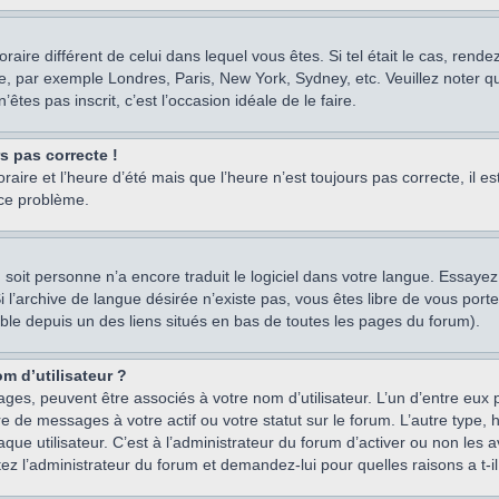
oraire différent de celui dans lequel vous êtes. Si tel était le cas, rend
e, par exemple Londres, Paris, New York, Sydney, etc. Veuillez noter q
’êtes pas inscrit, c’est l’occasion idéale de le faire.
rs pas correcte !
raire et l’heure d’été mais que l’heure n’est toujours pas correcte, il e
 ce problème.
um, soit personne n’a encore traduit le logiciel dans votre langue. Essay
 Si l’archive de langue désirée n’existe pas, vous êtes libre de vous po
ssible depuis un des liens situés en bas de toutes les pages du forum).
m d’utilisateur ?
ages, peuvent être associés à votre nom d’utilisateur. L’un d’entre eu
re de messages à votre actif ou votre statut sur le forum. L’autre type
e utilisateur. C’est à l’administrateur du forum d’activer ou non les a
tez l’administrateur du forum et demandez-lui pour quelles raisons a t-il