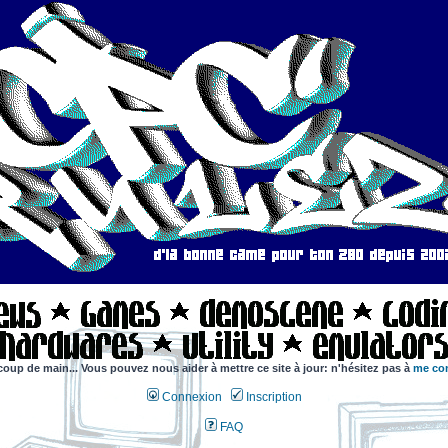
coup de main... Vous pouvez nous aider à mettre ce site à jour: n'hésitez pas à
me con
Connexion
Inscription
FAQ