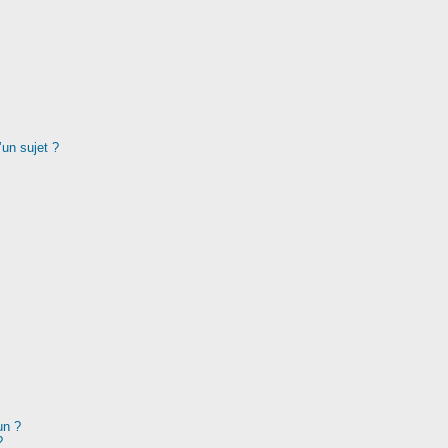
’un sujet ?
un ?
?