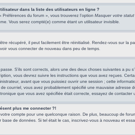
isateur dans la liste des utilisateurs en ligne ?
 « Préférences du forum », vous trouverez l’option
Masquer votre statut 
me. Vous serez compté(e) comme étant un utilisateur invisible.
re récupéré, il peut facilement être réinitialisé. Rendez-vous sur la 
ouvoir vous connecter de nouveau dans peu de temps.
 passe. S’ils sont corrects, alors une des deux choses suivantes a pu s’
iption, vous devrez suivre les instructions que vous avez reçues. Cert
istrateur, avant que vous puissiez ouvrir une session ; cette information
s de courriel, vous avez probablement spécifié une mauvaise adresse de c
ectronique que vous avez spécifiée était correcte, essayez de contacter 
présent plus me connecter ?!
mé votre compte pour une quelconque raison. De plus, beaucoup de forum
eur base de données. Si tel était le cas, inscrivez-vous à nouveau et ess