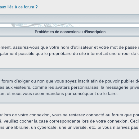
aux liés à ce forum ?
Problèmes de connexion et d’inscription
ement, assurez-vous que votre nom d’utilisateur et votre mot de passe soi
alement possible que le propriétaire du site internet ait une erreur de c
 du forum d’exiger ou non que vous soyez inscrit afin de pouvoir publie
s aux visiteurs, comme les avatars personnalisés, la messagerie privée,
nstant et nous vous recommandons par conséquent de le faire.
nt
lors de votre connexion, vous ne resterez connecté au forum que pou
cté, veuillez cocher la case correspondante lors de votre connexion. C
 une librairie, un cybercafé, une université, etc. Si vous n’arrivez pas 