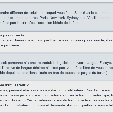
oraire différent de celui dans lequel vous êtes. Si tel était le cas, rend
e, par exemple Londres, Paris, New York, Sydney, etc. Veuillez noter q
’êtes pas inscrit, c’est l’occasion idéale de le faire.
rs pas correcte !
raire et l’heure d’été mais que l’heure n’est toujours pas correcte, il e
 ce problème.
um, soit personne n’a encore traduit le logiciel dans votre langue. Essay
 Si l’archive de langue désirée n’existe pas, vous êtes libre de vous po
ssible depuis un des liens situés en bas de toutes les pages du forum).
m d’utilisateur ?
ages, peuvent être associés à votre nom d’utilisateur. L’un d’entre eu
re de messages à votre actif ou votre statut sur le forum. L’autre type
e utilisateur. C’est à l’administrateur du forum d’activer ou non les a
tez l’administrateur du forum et demandez-lui pour quelles raisons a t-il