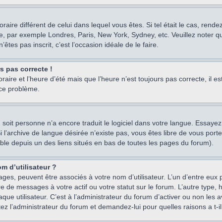
oraire différent de celui dans lequel vous êtes. Si tel était le cas, rend
e, par exemple Londres, Paris, New York, Sydney, etc. Veuillez noter q
’êtes pas inscrit, c’est l’occasion idéale de le faire.
rs pas correcte !
raire et l’heure d’été mais que l’heure n’est toujours pas correcte, il e
 ce problème.
um, soit personne n’a encore traduit le logiciel dans votre langue. Essay
 Si l’archive de langue désirée n’existe pas, vous êtes libre de vous po
ssible depuis un des liens situés en bas de toutes les pages du forum).
m d’utilisateur ?
ages, peuvent être associés à votre nom d’utilisateur. L’un d’entre eu
re de messages à votre actif ou votre statut sur le forum. L’autre type
e utilisateur. C’est à l’administrateur du forum d’activer ou non les a
tez l’administrateur du forum et demandez-lui pour quelles raisons a t-il