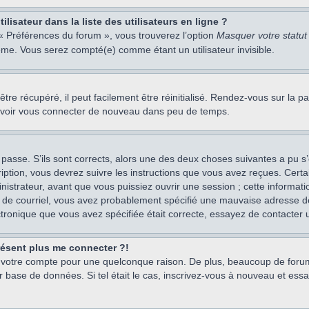
isateur dans la liste des utilisateurs en ligne ?
 « Préférences du forum », vous trouverez l’option
Masquer votre statut 
me. Vous serez compté(e) comme étant un utilisateur invisible.
re récupéré, il peut facilement être réinitialisé. Rendez-vous sur la 
ouvoir vous connecter de nouveau dans peu de temps.
 passe. S’ils sont corrects, alors une des deux choses suivantes a pu s’
iption, vous devrez suivre les instructions que vous avez reçues. Cert
istrateur, avant que vous puissiez ouvrir une session ; cette information
s de courriel, vous avez probablement spécifié une mauvaise adresse de c
ectronique que vous avez spécifiée était correcte, essayez de contacter 
présent plus me connecter ?!
mé votre compte pour une quelconque raison. De plus, beaucoup de forum
eur base de données. Si tel était le cas, inscrivez-vous à nouveau et ess