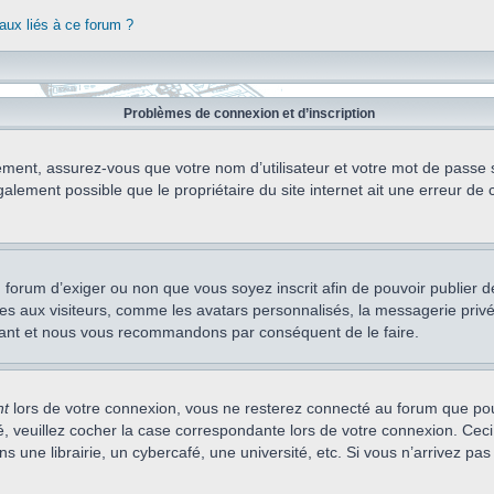
aux liés à ce forum ?
Problèmes de connexion et d’inscription
ement, assurez-vous que votre nom d’utilisateur et votre mot de passe soi
alement possible que le propriétaire du site internet ait une erreur de c
 du forum d’exiger ou non que vous soyez inscrit afin de pouvoir publie
s aux visiteurs, comme les avatars personnalisés, la messagerie privée,
nstant et nous vous recommandons par conséquent de le faire.
nt
lors de votre connexion, vous ne resterez connecté au forum que pou
cté, veuillez cocher la case correspondante lors de votre connexion. C
 une librairie, un cybercafé, une université, etc. Si vous n’arrivez pas 