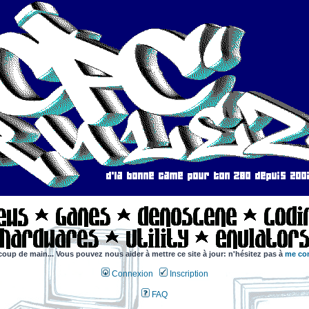
coup de main... Vous pouvez nous aider à mettre ce site à jour: n'hésitez pas à
me con
Connexion
Inscription
FAQ