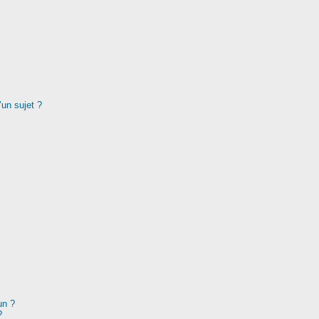
’un sujet ?
un ?
?