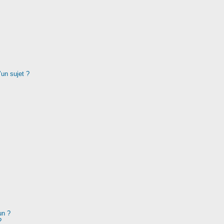
’un sujet ?
un ?
?