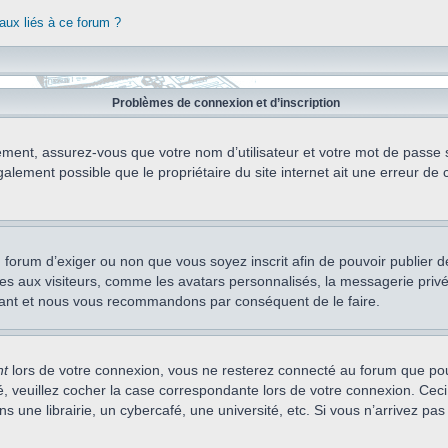
aux liés à ce forum ?
Problèmes de connexion et d’inscription
ement, assurez-vous que votre nom d’utilisateur et votre mot de passe soi
alement possible que le propriétaire du site internet ait une erreur de c
 du forum d’exiger ou non que vous soyez inscrit afin de pouvoir publie
s aux visiteurs, comme les avatars personnalisés, la messagerie privée,
nstant et nous vous recommandons par conséquent de le faire.
nt
lors de votre connexion, vous ne resterez connecté au forum que pou
cté, veuillez cocher la case correspondante lors de votre connexion. C
 une librairie, un cybercafé, une université, etc. Si vous n’arrivez pas 