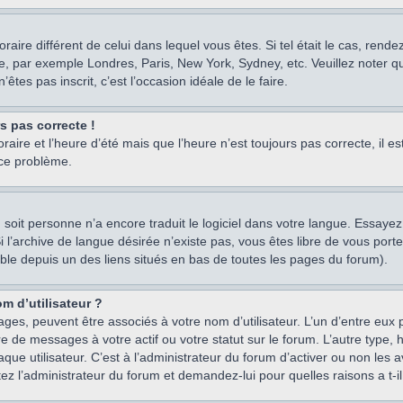
oraire différent de celui dans lequel vous êtes. Si tel était le cas, rend
e, par exemple Londres, Paris, New York, Sydney, etc. Veuillez noter q
’êtes pas inscrit, c’est l’occasion idéale de le faire.
rs pas correcte !
raire et l’heure d’été mais que l’heure n’est toujours pas correcte, il e
 ce problème.
um, soit personne n’a encore traduit le logiciel dans votre langue. Essay
 Si l’archive de langue désirée n’existe pas, vous êtes libre de vous po
ssible depuis un des liens situés en bas de toutes les pages du forum).
m d’utilisateur ?
ages, peuvent être associés à votre nom d’utilisateur. L’un d’entre eu
re de messages à votre actif ou votre statut sur le forum. L’autre type
e utilisateur. C’est à l’administrateur du forum d’activer ou non les a
tez l’administrateur du forum et demandez-lui pour quelles raisons a t-il