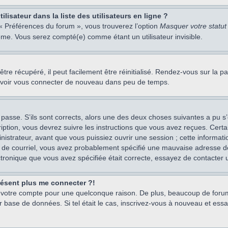
isateur dans la liste des utilisateurs en ligne ?
 « Préférences du forum », vous trouverez l’option
Masquer votre statut 
me. Vous serez compté(e) comme étant un utilisateur invisible.
re récupéré, il peut facilement être réinitialisé. Rendez-vous sur la 
ouvoir vous connecter de nouveau dans peu de temps.
 passe. S’ils sont corrects, alors une des deux choses suivantes a pu s’
iption, vous devrez suivre les instructions que vous avez reçues. Cert
istrateur, avant que vous puissiez ouvrir une session ; cette information
s de courriel, vous avez probablement spécifié une mauvaise adresse de c
ectronique que vous avez spécifiée était correcte, essayez de contacter 
présent plus me connecter ?!
mé votre compte pour une quelconque raison. De plus, beaucoup de forum
eur base de données. Si tel était le cas, inscrivez-vous à nouveau et ess