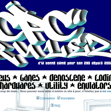
coup de main... Vous pouvez nous aider à mettre ce site à jour: n'hésitez pas à
me con
Connexion
Inscription
FAQ