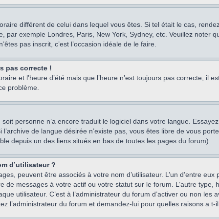
oraire différent de celui dans lequel vous êtes. Si tel était le cas, rend
e, par exemple Londres, Paris, New York, Sydney, etc. Veuillez noter q
’êtes pas inscrit, c’est l’occasion idéale de le faire.
rs pas correcte !
raire et l’heure d’été mais que l’heure n’est toujours pas correcte, il e
 ce problème.
um, soit personne n’a encore traduit le logiciel dans votre langue. Essay
 Si l’archive de langue désirée n’existe pas, vous êtes libre de vous po
ssible depuis un des liens situés en bas de toutes les pages du forum).
m d’utilisateur ?
ages, peuvent être associés à votre nom d’utilisateur. L’un d’entre eu
re de messages à votre actif ou votre statut sur le forum. L’autre type
e utilisateur. C’est à l’administrateur du forum d’activer ou non les a
tez l’administrateur du forum et demandez-lui pour quelles raisons a t-il