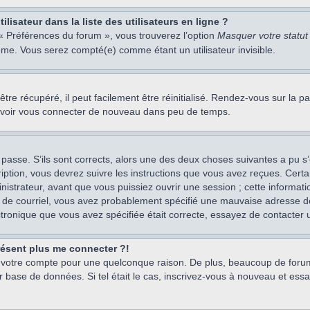
isateur dans la liste des utilisateurs en ligne ?
 « Préférences du forum », vous trouverez l’option
Masquer votre statut 
me. Vous serez compté(e) comme étant un utilisateur invisible.
re récupéré, il peut facilement être réinitialisé. Rendez-vous sur la 
ouvoir vous connecter de nouveau dans peu de temps.
 passe. S’ils sont corrects, alors une des deux choses suivantes a pu s’
iption, vous devrez suivre les instructions que vous avez reçues. Cert
istrateur, avant que vous puissiez ouvrir une session ; cette information
s de courriel, vous avez probablement spécifié une mauvaise adresse de c
ectronique que vous avez spécifiée était correcte, essayez de contacter 
présent plus me connecter ?!
mé votre compte pour une quelconque raison. De plus, beaucoup de forum
eur base de données. Si tel était le cas, inscrivez-vous à nouveau et ess