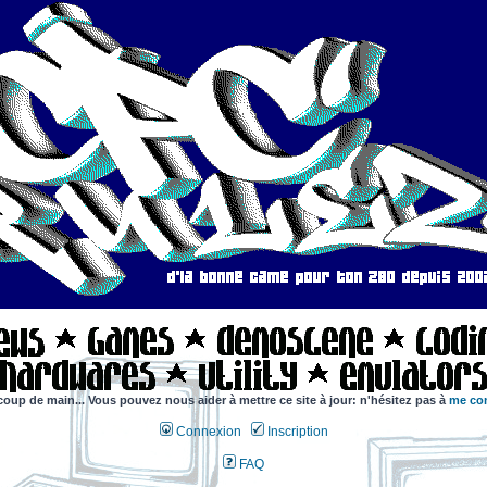
coup de main... Vous pouvez nous aider à mettre ce site à jour: n'hésitez pas à
me con
Connexion
Inscription
FAQ