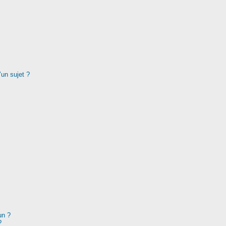
’un sujet ?
un ?
?