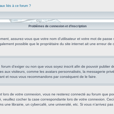
aux liés à ce forum ?
Problèmes de connexion et d’inscription
ement, assurez-vous que votre nom d’utilisateur et votre mot de passe soi
alement possible que le propriétaire du site internet ait une erreur de c
 du forum d’exiger ou non que vous soyez inscrit afin de pouvoir publie
s aux visiteurs, comme les avatars personnalisés, la messagerie privée,
nstant et nous vous recommandons par conséquent de le faire.
nt
lors de votre connexion, vous ne resterez connecté au forum que pou
cté, veuillez cocher la case correspondante lors de votre connexion. C
 une librairie, un cybercafé, une université, etc. Si vous n’arrivez pas 