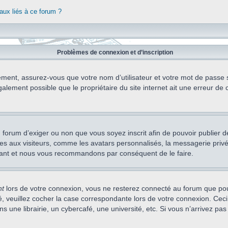
aux liés à ce forum ?
Problèmes de connexion et d’inscription
ement, assurez-vous que votre nom d’utilisateur et votre mot de passe soi
alement possible que le propriétaire du site internet ait une erreur de c
 du forum d’exiger ou non que vous soyez inscrit afin de pouvoir publie
s aux visiteurs, comme les avatars personnalisés, la messagerie privée,
nstant et nous vous recommandons par conséquent de le faire.
nt
lors de votre connexion, vous ne resterez connecté au forum que pou
cté, veuillez cocher la case correspondante lors de votre connexion. C
 une librairie, un cybercafé, une université, etc. Si vous n’arrivez pas 