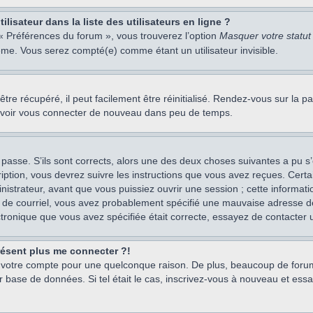
isateur dans la liste des utilisateurs en ligne ?
 « Préférences du forum », vous trouverez l’option
Masquer votre statut 
me. Vous serez compté(e) comme étant un utilisateur invisible.
re récupéré, il peut facilement être réinitialisé. Rendez-vous sur la 
ouvoir vous connecter de nouveau dans peu de temps.
 passe. S’ils sont corrects, alors une des deux choses suivantes a pu s’
iption, vous devrez suivre les instructions que vous avez reçues. Cert
istrateur, avant que vous puissiez ouvrir une session ; cette information
s de courriel, vous avez probablement spécifié une mauvaise adresse de c
ectronique que vous avez spécifiée était correcte, essayez de contacter 
présent plus me connecter ?!
mé votre compte pour une quelconque raison. De plus, beaucoup de forum
eur base de données. Si tel était le cas, inscrivez-vous à nouveau et ess