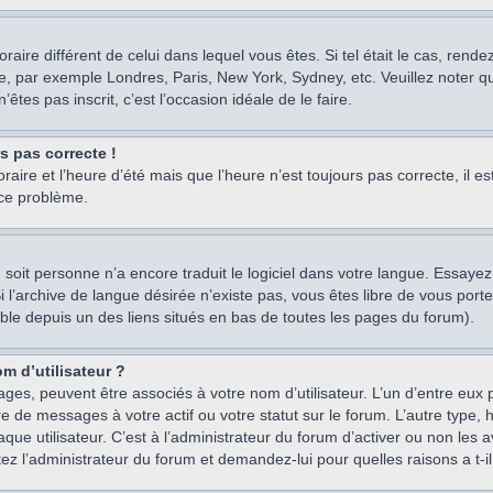
oraire différent de celui dans lequel vous êtes. Si tel était le cas, rend
e, par exemple Londres, Paris, New York, Sydney, etc. Veuillez noter q
’êtes pas inscrit, c’est l’occasion idéale de le faire.
rs pas correcte !
raire et l’heure d’été mais que l’heure n’est toujours pas correcte, il e
 ce problème.
um, soit personne n’a encore traduit le logiciel dans votre langue. Essay
 Si l’archive de langue désirée n’existe pas, vous êtes libre de vous po
ssible depuis un des liens situés en bas de toutes les pages du forum).
m d’utilisateur ?
ages, peuvent être associés à votre nom d’utilisateur. L’un d’entre eu
re de messages à votre actif ou votre statut sur le forum. L’autre type
e utilisateur. C’est à l’administrateur du forum d’activer ou non les a
tez l’administrateur du forum et demandez-lui pour quelles raisons a t-il