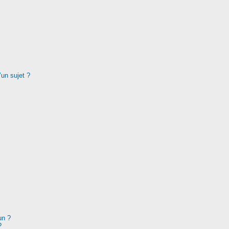
’un sujet ?
un ?
?