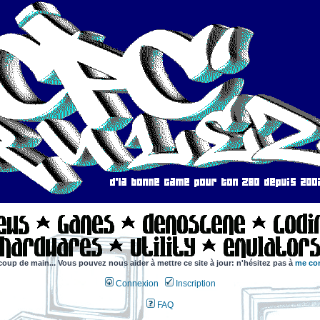
coup de main... Vous pouvez nous aider à mettre ce site à jour: n'hésitez pas à
me con
Connexion
Inscription
FAQ