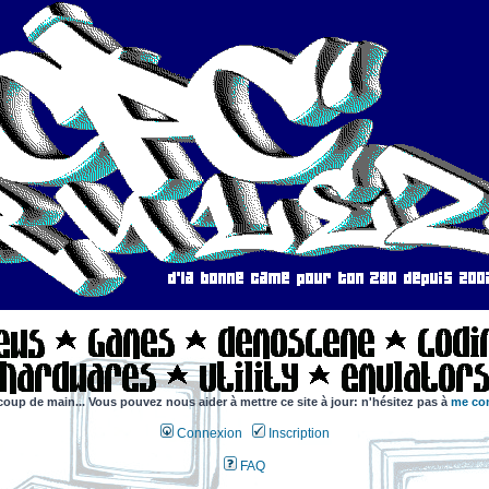
coup de main... Vous pouvez nous aider à mettre ce site à jour: n'hésitez pas à
me con
Connexion
Inscription
FAQ