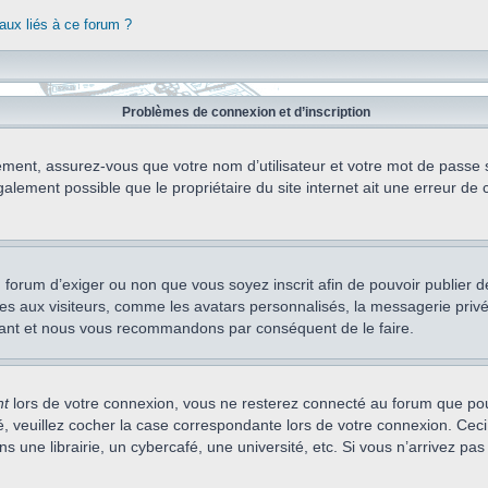
aux liés à ce forum ?
Problèmes de connexion et d’inscription
ement, assurez-vous que votre nom d’utilisateur et votre mot de passe soi
alement possible que le propriétaire du site internet ait une erreur de c
 du forum d’exiger ou non que vous soyez inscrit afin de pouvoir publie
s aux visiteurs, comme les avatars personnalisés, la messagerie privée,
nstant et nous vous recommandons par conséquent de le faire.
nt
lors de votre connexion, vous ne resterez connecté au forum que pou
cté, veuillez cocher la case correspondante lors de votre connexion. C
 une librairie, un cybercafé, une université, etc. Si vous n’arrivez pas 