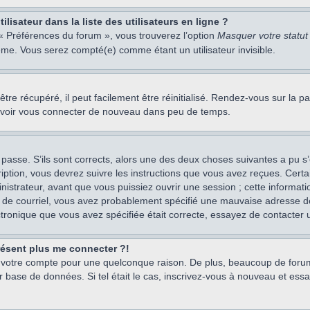
isateur dans la liste des utilisateurs en ligne ?
 « Préférences du forum », vous trouverez l’option
Masquer votre statut 
me. Vous serez compté(e) comme étant un utilisateur invisible.
re récupéré, il peut facilement être réinitialisé. Rendez-vous sur la 
ouvoir vous connecter de nouveau dans peu de temps.
 passe. S’ils sont corrects, alors une des deux choses suivantes a pu s’
iption, vous devrez suivre les instructions que vous avez reçues. Cert
istrateur, avant que vous puissiez ouvrir une session ; cette information
s de courriel, vous avez probablement spécifié une mauvaise adresse de c
ectronique que vous avez spécifiée était correcte, essayez de contacter 
présent plus me connecter ?!
mé votre compte pour une quelconque raison. De plus, beaucoup de forum
eur base de données. Si tel était le cas, inscrivez-vous à nouveau et ess