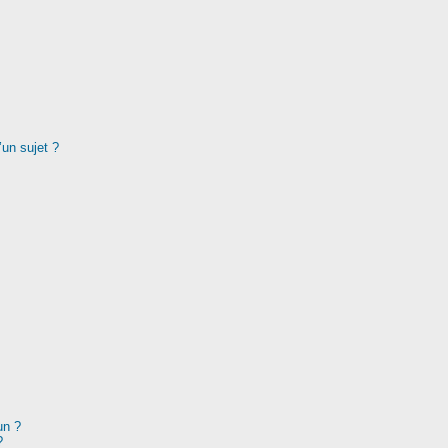
’un sujet ?
un ?
?