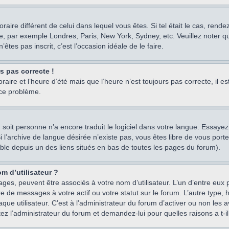
oraire différent de celui dans lequel vous êtes. Si tel était le cas, rend
e, par exemple Londres, Paris, New York, Sydney, etc. Veuillez noter q
’êtes pas inscrit, c’est l’occasion idéale de le faire.
rs pas correcte !
raire et l’heure d’été mais que l’heure n’est toujours pas correcte, il e
 ce problème.
um, soit personne n’a encore traduit le logiciel dans votre langue. Essay
 Si l’archive de langue désirée n’existe pas, vous êtes libre de vous po
ssible depuis un des liens situés en bas de toutes les pages du forum).
m d’utilisateur ?
ages, peuvent être associés à votre nom d’utilisateur. L’un d’entre eu
re de messages à votre actif ou votre statut sur le forum. L’autre type
e utilisateur. C’est à l’administrateur du forum d’activer ou non les a
tez l’administrateur du forum et demandez-lui pour quelles raisons a t-il