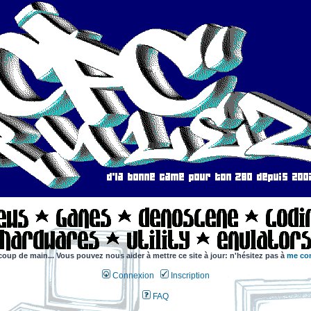
coup de main... Vous pouvez nous aider à mettre ce site à jour: n'hésitez pas à
me con
Connexion
Inscription
FAQ