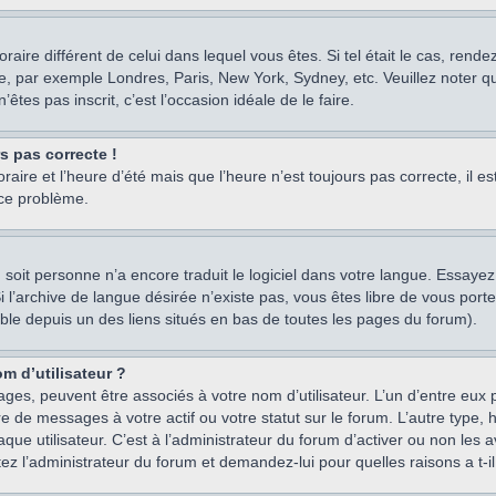
oraire différent de celui dans lequel vous êtes. Si tel était le cas, rend
e, par exemple Londres, Paris, New York, Sydney, etc. Veuillez noter q
’êtes pas inscrit, c’est l’occasion idéale de le faire.
rs pas correcte !
raire et l’heure d’été mais que l’heure n’est toujours pas correcte, il e
 ce problème.
um, soit personne n’a encore traduit le logiciel dans votre langue. Essay
 Si l’archive de langue désirée n’existe pas, vous êtes libre de vous po
ssible depuis un des liens situés en bas de toutes les pages du forum).
m d’utilisateur ?
ages, peuvent être associés à votre nom d’utilisateur. L’un d’entre eu
re de messages à votre actif ou votre statut sur le forum. L’autre type
e utilisateur. C’est à l’administrateur du forum d’activer ou non les a
tez l’administrateur du forum et demandez-lui pour quelles raisons a t-il