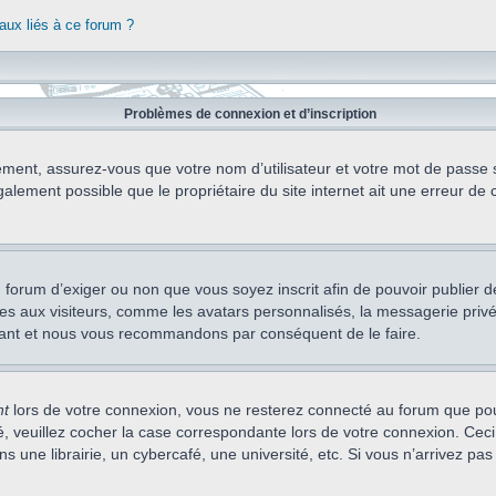
aux liés à ce forum ?
Problèmes de connexion et d’inscription
ement, assurez-vous que votre nom d’utilisateur et votre mot de passe soi
alement possible que le propriétaire du site internet ait une erreur de c
 du forum d’exiger ou non que vous soyez inscrit afin de pouvoir publie
s aux visiteurs, comme les avatars personnalisés, la messagerie privée,
nstant et nous vous recommandons par conséquent de le faire.
nt
lors de votre connexion, vous ne resterez connecté au forum que pou
cté, veuillez cocher la case correspondante lors de votre connexion. C
 une librairie, un cybercafé, une université, etc. Si vous n’arrivez pas 