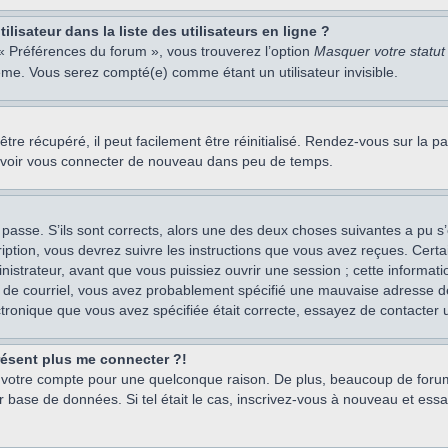
isateur dans la liste des utilisateurs en ligne ?
 « Préférences du forum », vous trouverez l’option
Masquer votre statut 
me. Vous serez compté(e) comme étant un utilisateur invisible.
re récupéré, il peut facilement être réinitialisé. Rendez-vous sur la 
ouvoir vous connecter de nouveau dans peu de temps.
 passe. S’ils sont corrects, alors une des deux choses suivantes a pu s’
iption, vous devrez suivre les instructions que vous avez reçues. Cert
istrateur, avant que vous puissiez ouvrir une session ; cette information
s de courriel, vous avez probablement spécifié une mauvaise adresse de c
ectronique que vous avez spécifiée était correcte, essayez de contacter 
présent plus me connecter ?!
mé votre compte pour une quelconque raison. De plus, beaucoup de forum
eur base de données. Si tel était le cas, inscrivez-vous à nouveau et ess