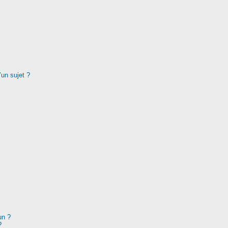
’un sujet ?
un ?
?