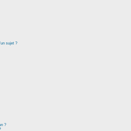
’un sujet ?
un ?
?