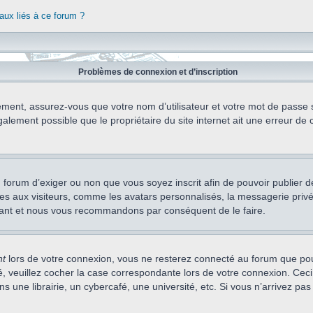
aux liés à ce forum ?
Problèmes de connexion et d’inscription
ement, assurez-vous que votre nom d’utilisateur et votre mot de passe soi
alement possible que le propriétaire du site internet ait une erreur de c
 du forum d’exiger ou non que vous soyez inscrit afin de pouvoir publie
s aux visiteurs, comme les avatars personnalisés, la messagerie privée,
nstant et nous vous recommandons par conséquent de le faire.
nt
lors de votre connexion, vous ne resterez connecté au forum que pou
cté, veuillez cocher la case correspondante lors de votre connexion. C
 une librairie, un cybercafé, une université, etc. Si vous n’arrivez pas 