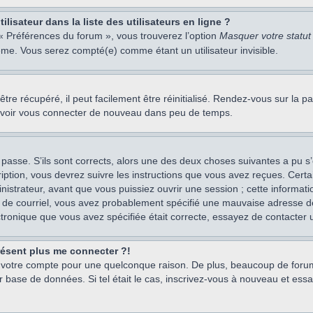
isateur dans la liste des utilisateurs en ligne ?
 « Préférences du forum », vous trouverez l’option
Masquer votre statut 
me. Vous serez compté(e) comme étant un utilisateur invisible.
re récupéré, il peut facilement être réinitialisé. Rendez-vous sur la 
ouvoir vous connecter de nouveau dans peu de temps.
 passe. S’ils sont corrects, alors une des deux choses suivantes a pu s’
iption, vous devrez suivre les instructions que vous avez reçues. Cert
istrateur, avant que vous puissiez ouvrir une session ; cette information
s de courriel, vous avez probablement spécifié une mauvaise adresse de c
ectronique que vous avez spécifiée était correcte, essayez de contacter 
présent plus me connecter ?!
mé votre compte pour une quelconque raison. De plus, beaucoup de forum
eur base de données. Si tel était le cas, inscrivez-vous à nouveau et ess