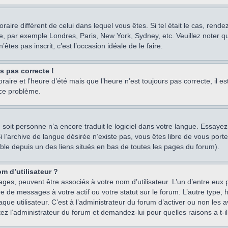
oraire différent de celui dans lequel vous êtes. Si tel était le cas, rend
e, par exemple Londres, Paris, New York, Sydney, etc. Veuillez noter q
’êtes pas inscrit, c’est l’occasion idéale de le faire.
rs pas correcte !
raire et l’heure d’été mais que l’heure n’est toujours pas correcte, il e
 ce problème.
um, soit personne n’a encore traduit le logiciel dans votre langue. Essay
 Si l’archive de langue désirée n’existe pas, vous êtes libre de vous po
ssible depuis un des liens situés en bas de toutes les pages du forum).
m d’utilisateur ?
ages, peuvent être associés à votre nom d’utilisateur. L’un d’entre eu
re de messages à votre actif ou votre statut sur le forum. L’autre type
e utilisateur. C’est à l’administrateur du forum d’activer ou non les a
tez l’administrateur du forum et demandez-lui pour quelles raisons a t-il