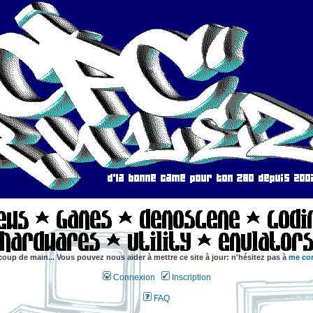
coup de main... Vous pouvez nous aider à mettre ce site à jour: n'hésitez pas à
me con
Connexion
Inscription
FAQ