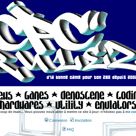
coup de main... Vous pouvez nous aider à mettre ce site à jour: n'hésitez pas à
me con
Connexion
Inscription
FAQ