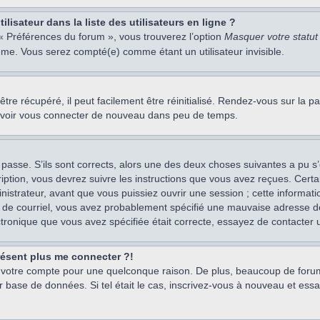
isateur dans la liste des utilisateurs en ligne ?
 « Préférences du forum », vous trouverez l’option
Masquer votre statut 
me. Vous serez compté(e) comme étant un utilisateur invisible.
re récupéré, il peut facilement être réinitialisé. Rendez-vous sur la 
ouvoir vous connecter de nouveau dans peu de temps.
 passe. S’ils sont corrects, alors une des deux choses suivantes a pu s’
iption, vous devrez suivre les instructions que vous avez reçues. Cert
istrateur, avant que vous puissiez ouvrir une session ; cette information
s de courriel, vous avez probablement spécifié une mauvaise adresse de c
ectronique que vous avez spécifiée était correcte, essayez de contacter 
présent plus me connecter ?!
mé votre compte pour une quelconque raison. De plus, beaucoup de forum
eur base de données. Si tel était le cas, inscrivez-vous à nouveau et ess