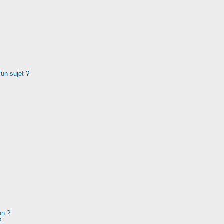
’un sujet ?
un ?
?