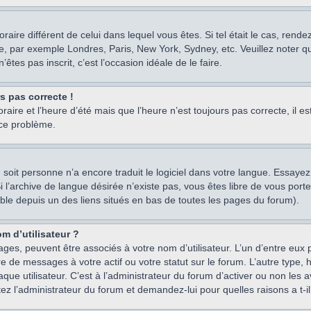
oraire différent de celui dans lequel vous êtes. Si tel était le cas, rend
e, par exemple Londres, Paris, New York, Sydney, etc. Veuillez noter q
’êtes pas inscrit, c’est l’occasion idéale de le faire.
rs pas correcte !
raire et l’heure d’été mais que l’heure n’est toujours pas correcte, il e
 ce problème.
um, soit personne n’a encore traduit le logiciel dans votre langue. Essay
 Si l’archive de langue désirée n’existe pas, vous êtes libre de vous po
ssible depuis un des liens situés en bas de toutes les pages du forum).
m d’utilisateur ?
ages, peuvent être associés à votre nom d’utilisateur. L’un d’entre eu
re de messages à votre actif ou votre statut sur le forum. L’autre type
e utilisateur. C’est à l’administrateur du forum d’activer ou non les a
tez l’administrateur du forum et demandez-lui pour quelles raisons a t-il