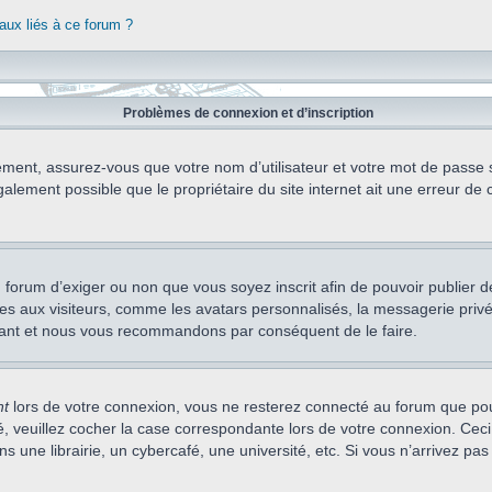
aux liés à ce forum ?
Problèmes de connexion et d’inscription
ement, assurez-vous que votre nom d’utilisateur et votre mot de passe soi
alement possible que le propriétaire du site internet ait une erreur de c
 du forum d’exiger ou non que vous soyez inscrit afin de pouvoir publie
s aux visiteurs, comme les avatars personnalisés, la messagerie privée,
nstant et nous vous recommandons par conséquent de le faire.
nt
lors de votre connexion, vous ne resterez connecté au forum que pou
cté, veuillez cocher la case correspondante lors de votre connexion. C
 une librairie, un cybercafé, une université, etc. Si vous n’arrivez pas 