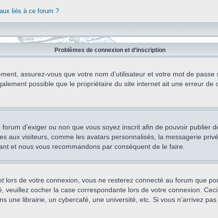
aux liés à ce forum ?
Problèmes de connexion et d’inscription
ement, assurez-vous que votre nom d’utilisateur et votre mot de passe soi
alement possible que le propriétaire du site internet ait une erreur de c
 du forum d’exiger ou non que vous soyez inscrit afin de pouvoir publie
s aux visiteurs, comme les avatars personnalisés, la messagerie privée,
nstant et nous vous recommandons par conséquent de le faire.
nt
lors de votre connexion, vous ne resterez connecté au forum que pou
cté, veuillez cocher la case correspondante lors de votre connexion. C
 une librairie, un cybercafé, une université, etc. Si vous n’arrivez pas 