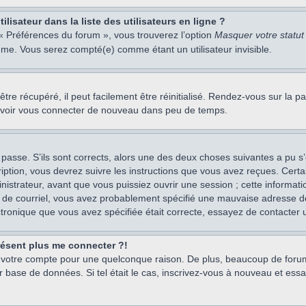
isateur dans la liste des utilisateurs en ligne ?
 « Préférences du forum », vous trouverez l’option
Masquer votre statut 
me. Vous serez compté(e) comme étant un utilisateur invisible.
re récupéré, il peut facilement être réinitialisé. Rendez-vous sur la 
ouvoir vous connecter de nouveau dans peu de temps.
 passe. S’ils sont corrects, alors une des deux choses suivantes a pu s’
iption, vous devrez suivre les instructions que vous avez reçues. Cert
istrateur, avant que vous puissiez ouvrir une session ; cette information
s de courriel, vous avez probablement spécifié une mauvaise adresse de c
ectronique que vous avez spécifiée était correcte, essayez de contacter 
présent plus me connecter ?!
mé votre compte pour une quelconque raison. De plus, beaucoup de forum
eur base de données. Si tel était le cas, inscrivez-vous à nouveau et ess