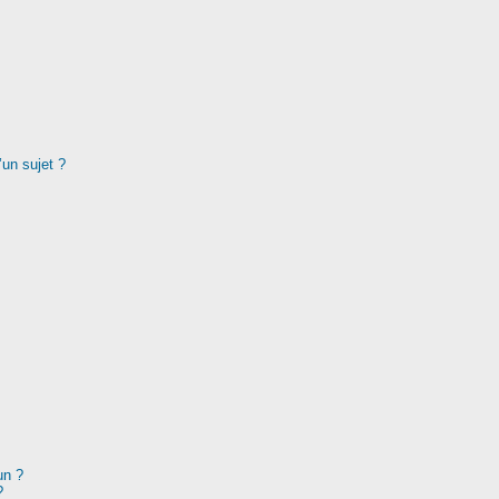
’un sujet ?
un ?
?