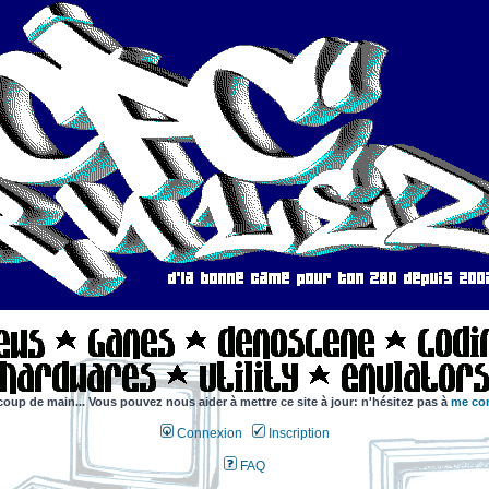
coup de main... Vous pouvez nous aider à mettre ce site à jour: n'hésitez pas à
me con
Connexion
Inscription
FAQ