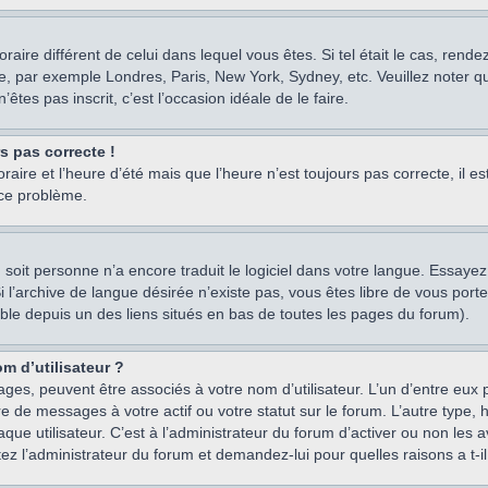
oraire différent de celui dans lequel vous êtes. Si tel était le cas, rend
e, par exemple Londres, Paris, New York, Sydney, etc. Veuillez noter q
’êtes pas inscrit, c’est l’occasion idéale de le faire.
rs pas correcte !
raire et l’heure d’été mais que l’heure n’est toujours pas correcte, il e
 ce problème.
um, soit personne n’a encore traduit le logiciel dans votre langue. Essay
 Si l’archive de langue désirée n’existe pas, vous êtes libre de vous po
ssible depuis un des liens situés en bas de toutes les pages du forum).
m d’utilisateur ?
ages, peuvent être associés à votre nom d’utilisateur. L’un d’entre eu
re de messages à votre actif ou votre statut sur le forum. L’autre type
e utilisateur. C’est à l’administrateur du forum d’activer ou non les a
tez l’administrateur du forum et demandez-lui pour quelles raisons a t-il