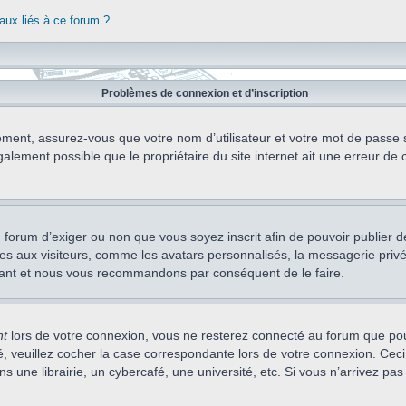
aux liés à ce forum ?
Problèmes de connexion et d’inscription
ement, assurez-vous que votre nom d’utilisateur et votre mot de passe soi
alement possible que le propriétaire du site internet ait une erreur de c
 du forum d’exiger ou non que vous soyez inscrit afin de pouvoir publie
s aux visiteurs, comme les avatars personnalisés, la messagerie privée,
nstant et nous vous recommandons par conséquent de le faire.
nt
lors de votre connexion, vous ne resterez connecté au forum que pou
cté, veuillez cocher la case correspondante lors de votre connexion. C
 une librairie, un cybercafé, une université, etc. Si vous n’arrivez pas 