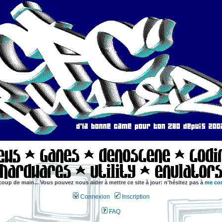
coup de main... Vous pouvez nous aider à mettre ce site à jour: n'hésitez pas à
me con
Connexion
Inscription
FAQ