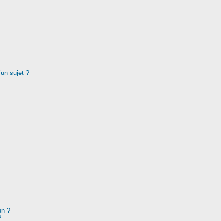
’un sujet ?
un ?
?