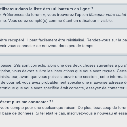
isateur dans la liste des utilisateurs en ligne ?
 « Préférences du forum », vous trouverez l’option
Masquer votre statut 
me. Vous serez compté(e) comme étant un utilisateur invisible.
re récupéré, il peut facilement être réinitialisé. Rendez-vous sur la 
ouvoir vous connecter de nouveau dans peu de temps.
 passe. S’ils sont corrects, alors une des deux choses suivantes a pu s’
iption, vous devrez suivre les instructions que vous avez reçues. Cert
istrateur, avant que vous puissiez ouvrir une session ; cette information
s de courriel, vous avez probablement spécifié une mauvaise adresse de c
ectronique que vous avez spécifiée était correcte, essayez de contacter 
présent plus me connecter ?!
mé votre compte pour une quelconque raison. De plus, beaucoup de forum
eur base de données. Si tel était le cas, inscrivez-vous à nouveau et ess