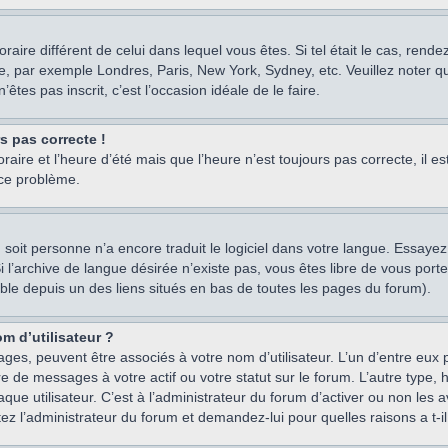
oraire différent de celui dans lequel vous êtes. Si tel était le cas, rend
e, par exemple Londres, Paris, New York, Sydney, etc. Veuillez noter q
’êtes pas inscrit, c’est l’occasion idéale de le faire.
rs pas correcte !
raire et l’heure d’été mais que l’heure n’est toujours pas correcte, il e
 ce problème.
um, soit personne n’a encore traduit le logiciel dans votre langue. Essay
 Si l’archive de langue désirée n’existe pas, vous êtes libre de vous po
ssible depuis un des liens situés en bas de toutes les pages du forum).
m d’utilisateur ?
ages, peuvent être associés à votre nom d’utilisateur. L’un d’entre eu
re de messages à votre actif ou votre statut sur le forum. L’autre type
e utilisateur. C’est à l’administrateur du forum d’activer ou non les a
tez l’administrateur du forum et demandez-lui pour quelles raisons a t-il