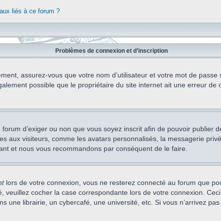
aux liés à ce forum ?
Problèmes de connexion et d’inscription
ement, assurez-vous que votre nom d’utilisateur et votre mot de passe soi
alement possible que le propriétaire du site internet ait une erreur de c
 du forum d’exiger ou non que vous soyez inscrit afin de pouvoir publie
s aux visiteurs, comme les avatars personnalisés, la messagerie privée,
nstant et nous vous recommandons par conséquent de le faire.
nt
lors de votre connexion, vous ne resterez connecté au forum que pou
cté, veuillez cocher la case correspondante lors de votre connexion. C
 une librairie, un cybercafé, une université, etc. Si vous n’arrivez pas 