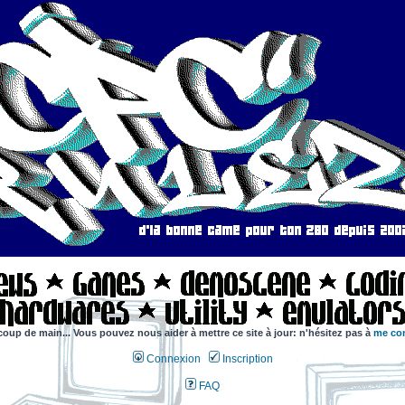
coup de main... Vous pouvez nous aider à mettre ce site à jour: n'hésitez pas à
me con
Connexion
Inscription
FAQ