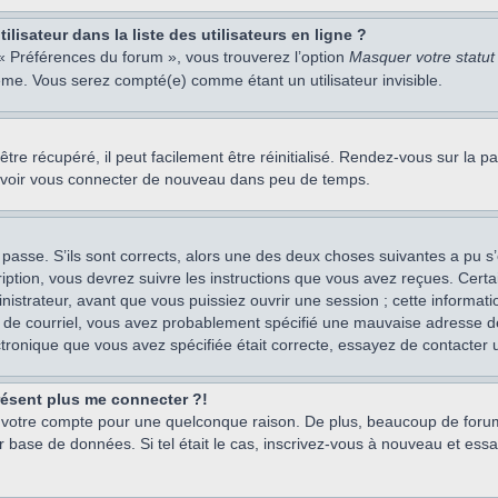
isateur dans la liste des utilisateurs en ligne ?
 « Préférences du forum », vous trouverez l’option
Masquer votre statut 
me. Vous serez compté(e) comme étant un utilisateur invisible.
re récupéré, il peut facilement être réinitialisé. Rendez-vous sur la 
ouvoir vous connecter de nouveau dans peu de temps.
 passe. S’ils sont corrects, alors une des deux choses suivantes a pu s’
iption, vous devrez suivre les instructions que vous avez reçues. Cert
istrateur, avant que vous puissiez ouvrir une session ; cette information
s de courriel, vous avez probablement spécifié une mauvaise adresse de c
ectronique que vous avez spécifiée était correcte, essayez de contacter 
présent plus me connecter ?!
mé votre compte pour une quelconque raison. De plus, beaucoup de forum
eur base de données. Si tel était le cas, inscrivez-vous à nouveau et ess