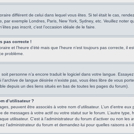
oraire différent de celui dans lequel vous êtes. Si tel était le cas, rend
e, par exemple Londres, Paris, New York, Sydney, etc. Veuillez noter q
’êtes pas inscrit, c’est l’occasion idéale de le faire.
rs pas correcte !
raire et l’heure d’été mais que l’heure n’est toujours pas correcte, il e
 ce problème.
um, soit personne n’a encore traduit le logiciel dans votre langue. Essay
 Si l’archive de langue désirée n’existe pas, vous êtes libre de vous po
ssible depuis un des liens situés en bas de toutes les pages du forum).
m d’utilisateur ?
ages, peuvent être associés à votre nom d’utilisateur. L’un d’entre eu
re de messages à votre actif ou votre statut sur le forum. L’autre type
e utilisateur. C’est à l’administrateur du forum d’activer ou non les a
tez l’administrateur du forum et demandez-lui pour quelles raisons a t-il