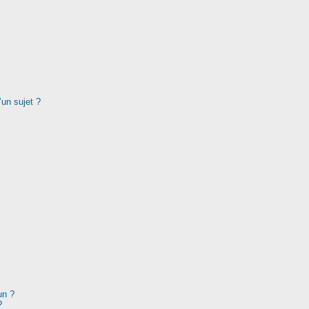
’un sujet ?
un ?
?