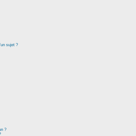
’un sujet ?
un ?
?