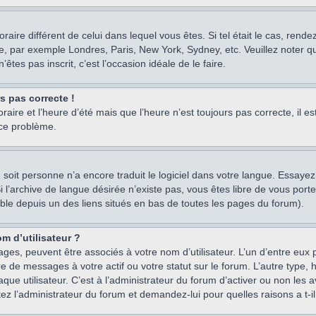
oraire différent de celui dans lequel vous êtes. Si tel était le cas, rend
e, par exemple Londres, Paris, New York, Sydney, etc. Veuillez noter q
’êtes pas inscrit, c’est l’occasion idéale de le faire.
rs pas correcte !
raire et l’heure d’été mais que l’heure n’est toujours pas correcte, il e
 ce problème.
um, soit personne n’a encore traduit le logiciel dans votre langue. Essay
 Si l’archive de langue désirée n’existe pas, vous êtes libre de vous po
ssible depuis un des liens situés en bas de toutes les pages du forum).
m d’utilisateur ?
ages, peuvent être associés à votre nom d’utilisateur. L’un d’entre eu
re de messages à votre actif ou votre statut sur le forum. L’autre type
e utilisateur. C’est à l’administrateur du forum d’activer ou non les a
tez l’administrateur du forum et demandez-lui pour quelles raisons a t-il