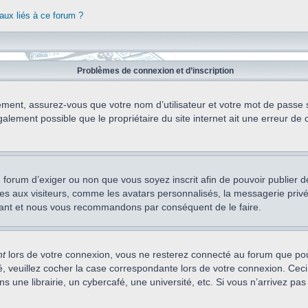
aux liés à ce forum ?
Problèmes de connexion et d’inscription
ement, assurez-vous que votre nom d’utilisateur et votre mot de passe soi
alement possible que le propriétaire du site internet ait une erreur de c
 du forum d’exiger ou non que vous soyez inscrit afin de pouvoir publie
s aux visiteurs, comme les avatars personnalisés, la messagerie privée,
nstant et nous vous recommandons par conséquent de le faire.
nt
lors de votre connexion, vous ne resterez connecté au forum que pou
cté, veuillez cocher la case correspondante lors de votre connexion. C
 une librairie, un cybercafé, une université, etc. Si vous n’arrivez pas 