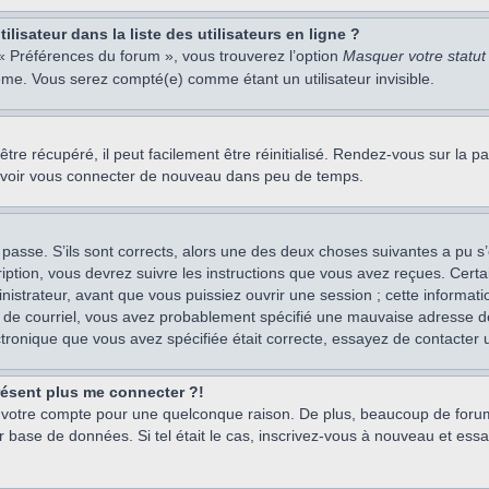
isateur dans la liste des utilisateurs en ligne ?
 « Préférences du forum », vous trouverez l’option
Masquer votre statut 
me. Vous serez compté(e) comme étant un utilisateur invisible.
re récupéré, il peut facilement être réinitialisé. Rendez-vous sur la 
ouvoir vous connecter de nouveau dans peu de temps.
 passe. S’ils sont corrects, alors une des deux choses suivantes a pu s’
iption, vous devrez suivre les instructions que vous avez reçues. Cert
istrateur, avant que vous puissiez ouvrir une session ; cette information
s de courriel, vous avez probablement spécifié une mauvaise adresse de c
ectronique que vous avez spécifiée était correcte, essayez de contacter 
présent plus me connecter ?!
mé votre compte pour une quelconque raison. De plus, beaucoup de forum
eur base de données. Si tel était le cas, inscrivez-vous à nouveau et ess