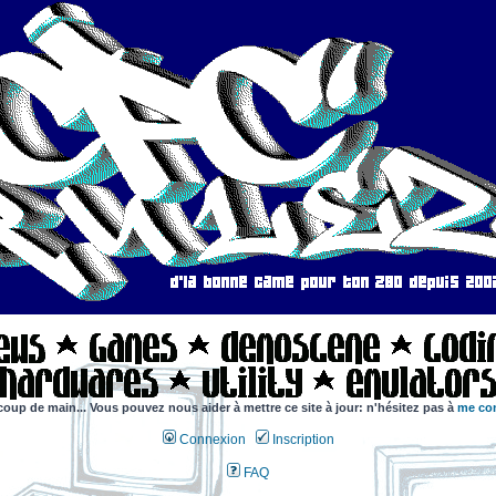
coup de main... Vous pouvez nous aider à mettre ce site à jour: n'hésitez pas à
me con
Connexion
Inscription
FAQ