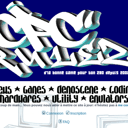
coup de main... Vous pouvez nous aider à mettre ce site à jour: n'hésitez pas à
me con
Connexion
Inscription
FAQ