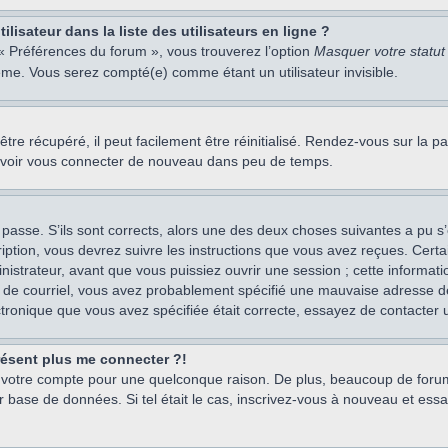
isateur dans la liste des utilisateurs en ligne ?
 « Préférences du forum », vous trouverez l’option
Masquer votre statut 
me. Vous serez compté(e) comme étant un utilisateur invisible.
re récupéré, il peut facilement être réinitialisé. Rendez-vous sur la 
ouvoir vous connecter de nouveau dans peu de temps.
 passe. S’ils sont corrects, alors une des deux choses suivantes a pu s’
iption, vous devrez suivre les instructions que vous avez reçues. Cert
istrateur, avant que vous puissiez ouvrir une session ; cette information
s de courriel, vous avez probablement spécifié une mauvaise adresse de c
ectronique que vous avez spécifiée était correcte, essayez de contacter 
présent plus me connecter ?!
mé votre compte pour une quelconque raison. De plus, beaucoup de forum
eur base de données. Si tel était le cas, inscrivez-vous à nouveau et ess