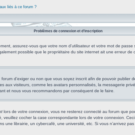
aux liés à ce forum ?
Problèmes de connexion et d’inscription
ement, assurez-vous que votre nom d’utilisateur et votre mot de passe soi
alement possible que le propriétaire du site internet ait une erreur de c
 du forum d’exiger ou non que vous soyez inscrit afin de pouvoir publie
s aux visiteurs, comme les avatars personnalisés, la messagerie privée,
nstant et nous vous recommandons par conséquent de le faire.
nt
lors de votre connexion, vous ne resterez connecté au forum que pou
cté, veuillez cocher la case correspondante lors de votre connexion. C
 une librairie, un cybercafé, une université, etc. Si vous n’arrivez pas 