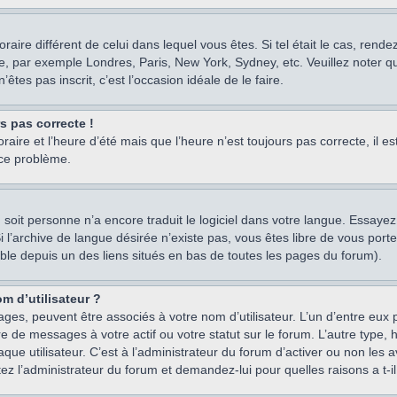
oraire différent de celui dans lequel vous êtes. Si tel était le cas, rend
e, par exemple Londres, Paris, New York, Sydney, etc. Veuillez noter q
’êtes pas inscrit, c’est l’occasion idéale de le faire.
rs pas correcte !
raire et l’heure d’été mais que l’heure n’est toujours pas correcte, il e
 ce problème.
um, soit personne n’a encore traduit le logiciel dans votre langue. Essay
 Si l’archive de langue désirée n’existe pas, vous êtes libre de vous po
ssible depuis un des liens situés en bas de toutes les pages du forum).
m d’utilisateur ?
ages, peuvent être associés à votre nom d’utilisateur. L’un d’entre eu
re de messages à votre actif ou votre statut sur le forum. L’autre type
e utilisateur. C’est à l’administrateur du forum d’activer ou non les a
tez l’administrateur du forum et demandez-lui pour quelles raisons a t-il