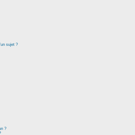
’un sujet ?
un ?
?