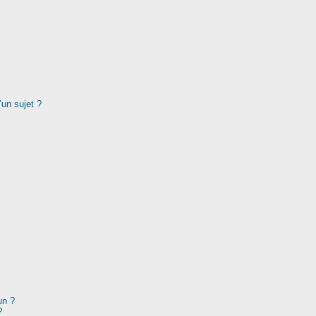
’un sujet ?
un ?
?