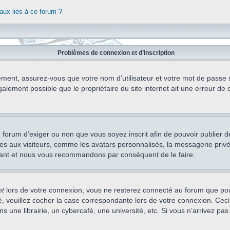
aux liés à ce forum ?
Problèmes de connexion et d’inscription
ement, assurez-vous que votre nom d’utilisateur et votre mot de passe soi
alement possible que le propriétaire du site internet ait une erreur de c
 du forum d’exiger ou non que vous soyez inscrit afin de pouvoir publie
s aux visiteurs, comme les avatars personnalisés, la messagerie privée,
nstant et nous vous recommandons par conséquent de le faire.
nt
lors de votre connexion, vous ne resterez connecté au forum que pou
cté, veuillez cocher la case correspondante lors de votre connexion. C
 une librairie, un cybercafé, une université, etc. Si vous n’arrivez pas 