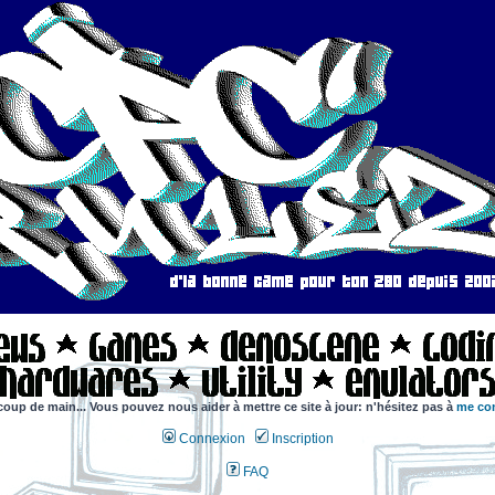
coup de main... Vous pouvez nous aider à mettre ce site à jour: n'hésitez pas à
me con
Connexion
Inscription
FAQ