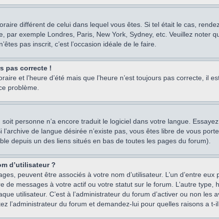
oraire différent de celui dans lequel vous êtes. Si tel était le cas, rend
e, par exemple Londres, Paris, New York, Sydney, etc. Veuillez noter q
’êtes pas inscrit, c’est l’occasion idéale de le faire.
rs pas correcte !
raire et l’heure d’été mais que l’heure n’est toujours pas correcte, il e
 ce problème.
um, soit personne n’a encore traduit le logiciel dans votre langue. Essay
 Si l’archive de langue désirée n’existe pas, vous êtes libre de vous po
ssible depuis un des liens situés en bas de toutes les pages du forum).
m d’utilisateur ?
ages, peuvent être associés à votre nom d’utilisateur. L’un d’entre eu
re de messages à votre actif ou votre statut sur le forum. L’autre type
e utilisateur. C’est à l’administrateur du forum d’activer ou non les a
tez l’administrateur du forum et demandez-lui pour quelles raisons a t-il