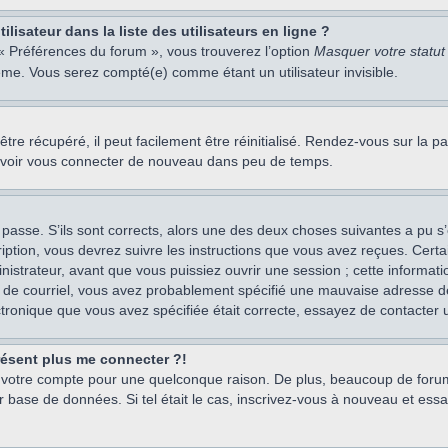
isateur dans la liste des utilisateurs en ligne ?
 « Préférences du forum », vous trouverez l’option
Masquer votre statut 
me. Vous serez compté(e) comme étant un utilisateur invisible.
re récupéré, il peut facilement être réinitialisé. Rendez-vous sur la 
ouvoir vous connecter de nouveau dans peu de temps.
 passe. S’ils sont corrects, alors une des deux choses suivantes a pu s’
iption, vous devrez suivre les instructions que vous avez reçues. Cert
istrateur, avant que vous puissiez ouvrir une session ; cette information
s de courriel, vous avez probablement spécifié une mauvaise adresse de c
ectronique que vous avez spécifiée était correcte, essayez de contacter 
présent plus me connecter ?!
mé votre compte pour une quelconque raison. De plus, beaucoup de forum
eur base de données. Si tel était le cas, inscrivez-vous à nouveau et ess