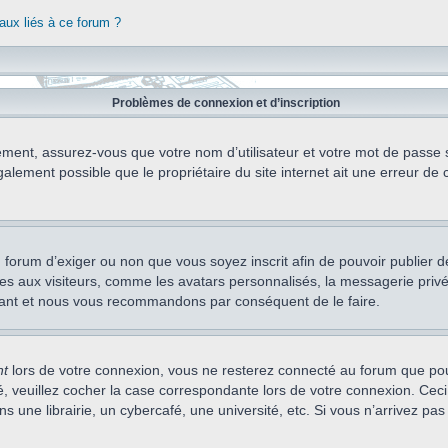
aux liés à ce forum ?
Problèmes de connexion et d’inscription
ement, assurez-vous que votre nom d’utilisateur et votre mot de passe soi
alement possible que le propriétaire du site internet ait une erreur de c
 du forum d’exiger ou non que vous soyez inscrit afin de pouvoir publie
s aux visiteurs, comme les avatars personnalisés, la messagerie privée,
nstant et nous vous recommandons par conséquent de le faire.
nt
lors de votre connexion, vous ne resterez connecté au forum que pou
cté, veuillez cocher la case correspondante lors de votre connexion. C
 une librairie, un cybercafé, une université, etc. Si vous n’arrivez pas 