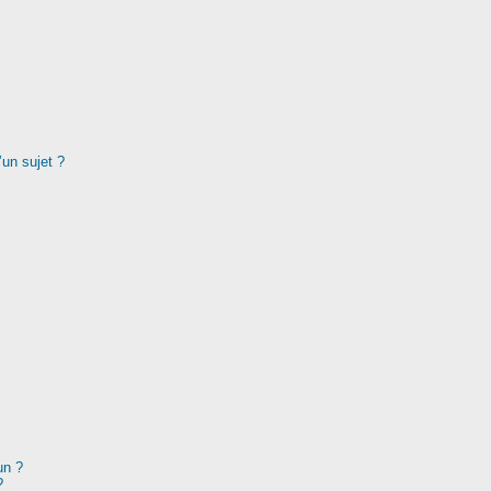
’un sujet ?
un ?
?