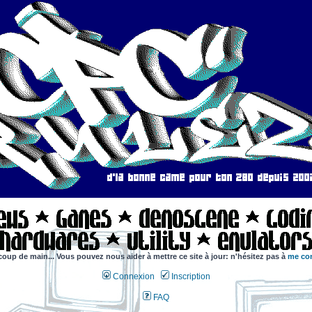
coup de main... Vous pouvez nous aider à mettre ce site à jour: n'hésitez pas à
me con
Connexion
Inscription
FAQ