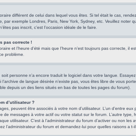
oraire différent de celui dans lequel vous êtes. Si tel était le cas, rend
e, par exemple Londres, Paris, New York, Sydney, etc. Veuillez noter q
’êtes pas inscrit, c’est l’occasion idéale de le faire.
rs pas correcte !
raire et l’heure d’été mais que l’heure n’est toujours pas correcte, il e
 ce problème.
um, soit personne n’a encore traduit le logiciel dans votre langue. Essay
 Si l’archive de langue désirée n’existe pas, vous êtes libre de vous po
ssible depuis un des liens situés en bas de toutes les pages du forum).
m d’utilisateur ?
ages, peuvent être associés à votre nom d’utilisateur. L’un d’entre eu
re de messages à votre actif ou votre statut sur le forum. L’autre type
e utilisateur. C’est à l’administrateur du forum d’activer ou non les a
tez l’administrateur du forum et demandez-lui pour quelles raisons a t-il