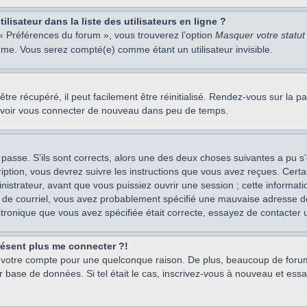
isateur dans la liste des utilisateurs en ligne ?
 « Préférences du forum », vous trouverez l’option
Masquer votre statut 
me. Vous serez compté(e) comme étant un utilisateur invisible.
re récupéré, il peut facilement être réinitialisé. Rendez-vous sur la 
ouvoir vous connecter de nouveau dans peu de temps.
 passe. S’ils sont corrects, alors une des deux choses suivantes a pu s’
iption, vous devrez suivre les instructions que vous avez reçues. Cert
istrateur, avant que vous puissiez ouvrir une session ; cette information
s de courriel, vous avez probablement spécifié une mauvaise adresse de c
ectronique que vous avez spécifiée était correcte, essayez de contacter 
présent plus me connecter ?!
mé votre compte pour une quelconque raison. De plus, beaucoup de forum
eur base de données. Si tel était le cas, inscrivez-vous à nouveau et ess