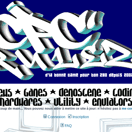
coup de main... Vous pouvez nous aider à mettre ce site à jour: n'hésitez pas à
me con
Connexion
Inscription
FAQ