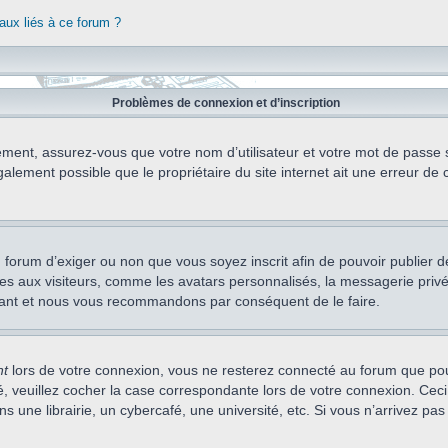
aux liés à ce forum ?
Problèmes de connexion et d’inscription
ement, assurez-vous que votre nom d’utilisateur et votre mot de passe soi
alement possible que le propriétaire du site internet ait une erreur de c
 du forum d’exiger ou non que vous soyez inscrit afin de pouvoir publie
s aux visiteurs, comme les avatars personnalisés, la messagerie privée,
nstant et nous vous recommandons par conséquent de le faire.
nt
lors de votre connexion, vous ne resterez connecté au forum que pou
cté, veuillez cocher la case correspondante lors de votre connexion. C
 une librairie, un cybercafé, une université, etc. Si vous n’arrivez pas 