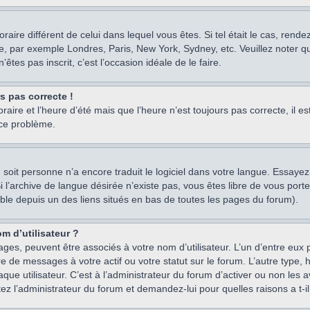
oraire différent de celui dans lequel vous êtes. Si tel était le cas, rend
e, par exemple Londres, Paris, New York, Sydney, etc. Veuillez noter q
’êtes pas inscrit, c’est l’occasion idéale de le faire.
rs pas correcte !
raire et l’heure d’été mais que l’heure n’est toujours pas correcte, il e
 ce problème.
um, soit personne n’a encore traduit le logiciel dans votre langue. Essay
 Si l’archive de langue désirée n’existe pas, vous êtes libre de vous po
ssible depuis un des liens situés en bas de toutes les pages du forum).
m d’utilisateur ?
ages, peuvent être associés à votre nom d’utilisateur. L’un d’entre eu
re de messages à votre actif ou votre statut sur le forum. L’autre type
e utilisateur. C’est à l’administrateur du forum d’activer ou non les a
tez l’administrateur du forum et demandez-lui pour quelles raisons a t-il