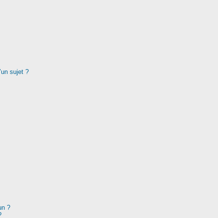
’un sujet ?
un ?
?