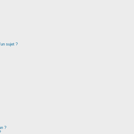
’un sujet ?
un ?
?