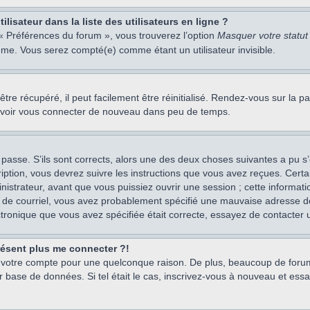
isateur dans la liste des utilisateurs en ligne ?
 « Préférences du forum », vous trouverez l’option
Masquer votre statut 
me. Vous serez compté(e) comme étant un utilisateur invisible.
re récupéré, il peut facilement être réinitialisé. Rendez-vous sur la 
ouvoir vous connecter de nouveau dans peu de temps.
 passe. S’ils sont corrects, alors une des deux choses suivantes a pu s’
iption, vous devrez suivre les instructions que vous avez reçues. Cert
istrateur, avant que vous puissiez ouvrir une session ; cette information
s de courriel, vous avez probablement spécifié une mauvaise adresse de c
ectronique que vous avez spécifiée était correcte, essayez de contacter 
présent plus me connecter ?!
mé votre compte pour une quelconque raison. De plus, beaucoup de forum
eur base de données. Si tel était le cas, inscrivez-vous à nouveau et ess