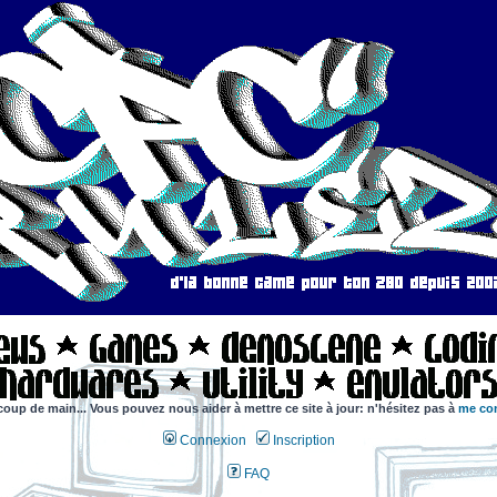
coup de main... Vous pouvez nous aider à mettre ce site à jour: n'hésitez pas à
me con
Connexion
Inscription
FAQ