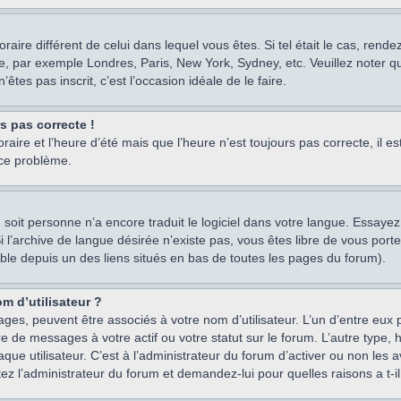
oraire différent de celui dans lequel vous êtes. Si tel était le cas, rend
e, par exemple Londres, Paris, New York, Sydney, etc. Veuillez noter q
’êtes pas inscrit, c’est l’occasion idéale de le faire.
rs pas correcte !
raire et l’heure d’été mais que l’heure n’est toujours pas correcte, il e
 ce problème.
um, soit personne n’a encore traduit le logiciel dans votre langue. Essay
 Si l’archive de langue désirée n’existe pas, vous êtes libre de vous po
ssible depuis un des liens situés en bas de toutes les pages du forum).
m d’utilisateur ?
ages, peuvent être associés à votre nom d’utilisateur. L’un d’entre eu
re de messages à votre actif ou votre statut sur le forum. L’autre type
e utilisateur. C’est à l’administrateur du forum d’activer ou non les a
tez l’administrateur du forum et demandez-lui pour quelles raisons a t-il