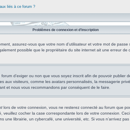
aux liés à ce forum ?
Problèmes de connexion et d’inscription
ement, assurez-vous que votre nom d’utilisateur et votre mot de passe soi
alement possible que le propriétaire du site internet ait une erreur de c
 du forum d’exiger ou non que vous soyez inscrit afin de pouvoir publie
s aux visiteurs, comme les avatars personnalisés, la messagerie privée,
nstant et nous vous recommandons par conséquent de le faire.
nt
lors de votre connexion, vous ne resterez connecté au forum que pou
cté, veuillez cocher la case correspondante lors de votre connexion. C
 une librairie, un cybercafé, une université, etc. Si vous n’arrivez pas 