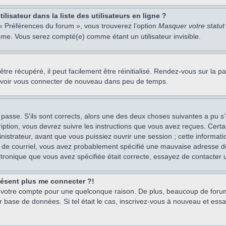
isateur dans la liste des utilisateurs en ligne ?
 « Préférences du forum », vous trouverez l’option
Masquer votre statut 
me. Vous serez compté(e) comme étant un utilisateur invisible.
re récupéré, il peut facilement être réinitialisé. Rendez-vous sur la 
ouvoir vous connecter de nouveau dans peu de temps.
 passe. S’ils sont corrects, alors une des deux choses suivantes a pu s’
iption, vous devrez suivre les instructions que vous avez reçues. Cert
istrateur, avant que vous puissiez ouvrir une session ; cette information
s de courriel, vous avez probablement spécifié une mauvaise adresse de c
ectronique que vous avez spécifiée était correcte, essayez de contacter 
présent plus me connecter ?!
mé votre compte pour une quelconque raison. De plus, beaucoup de forum
eur base de données. Si tel était le cas, inscrivez-vous à nouveau et ess