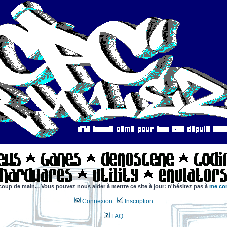
coup de main... Vous pouvez nous aider à mettre ce site à jour: n'hésitez pas à
me con
Connexion
Inscription
FAQ