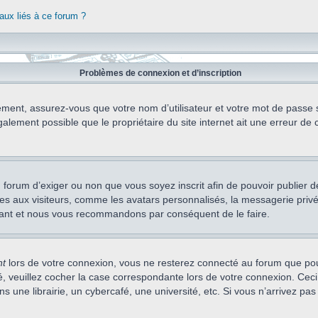
aux liés à ce forum ?
Problèmes de connexion et d’inscription
ement, assurez-vous que votre nom d’utilisateur et votre mot de passe soi
alement possible que le propriétaire du site internet ait une erreur de c
 du forum d’exiger ou non que vous soyez inscrit afin de pouvoir publie
s aux visiteurs, comme les avatars personnalisés, la messagerie privée,
nstant et nous vous recommandons par conséquent de le faire.
nt
lors de votre connexion, vous ne resterez connecté au forum que pou
cté, veuillez cocher la case correspondante lors de votre connexion. C
 une librairie, un cybercafé, une université, etc. Si vous n’arrivez pas 