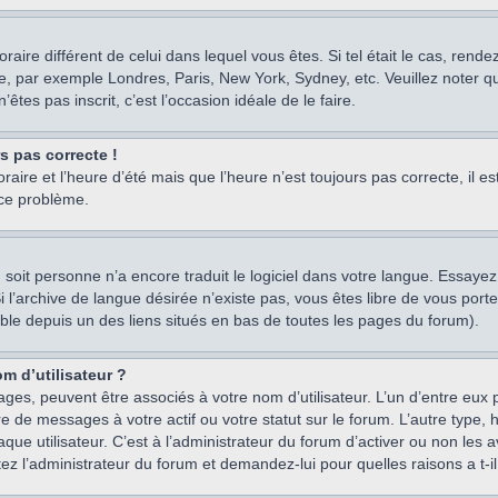
oraire différent de celui dans lequel vous êtes. Si tel était le cas, rend
e, par exemple Londres, Paris, New York, Sydney, etc. Veuillez noter q
’êtes pas inscrit, c’est l’occasion idéale de le faire.
rs pas correcte !
raire et l’heure d’été mais que l’heure n’est toujours pas correcte, il e
 ce problème.
um, soit personne n’a encore traduit le logiciel dans votre langue. Essay
 Si l’archive de langue désirée n’existe pas, vous êtes libre de vous po
ssible depuis un des liens situés en bas de toutes les pages du forum).
m d’utilisateur ?
ages, peuvent être associés à votre nom d’utilisateur. L’un d’entre eu
re de messages à votre actif ou votre statut sur le forum. L’autre type
e utilisateur. C’est à l’administrateur du forum d’activer ou non les a
tez l’administrateur du forum et demandez-lui pour quelles raisons a t-il