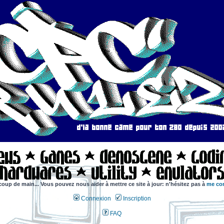
coup de main... Vous pouvez nous aider à mettre ce site à jour: n'hésitez pas à
me con
Connexion
Inscription
FAQ