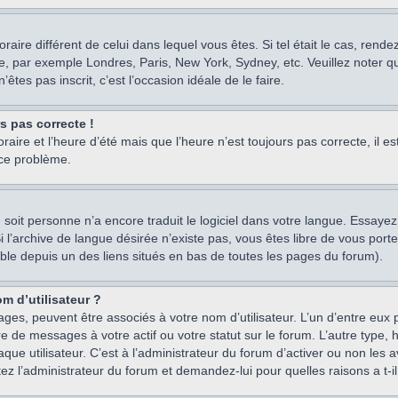
oraire différent de celui dans lequel vous êtes. Si tel était le cas, rend
e, par exemple Londres, Paris, New York, Sydney, etc. Veuillez noter q
’êtes pas inscrit, c’est l’occasion idéale de le faire.
rs pas correcte !
raire et l’heure d’été mais que l’heure n’est toujours pas correcte, il e
 ce problème.
um, soit personne n’a encore traduit le logiciel dans votre langue. Essay
 Si l’archive de langue désirée n’existe pas, vous êtes libre de vous po
ssible depuis un des liens situés en bas de toutes les pages du forum).
m d’utilisateur ?
ages, peuvent être associés à votre nom d’utilisateur. L’un d’entre eu
re de messages à votre actif ou votre statut sur le forum. L’autre type
e utilisateur. C’est à l’administrateur du forum d’activer ou non les a
tez l’administrateur du forum et demandez-lui pour quelles raisons a t-il