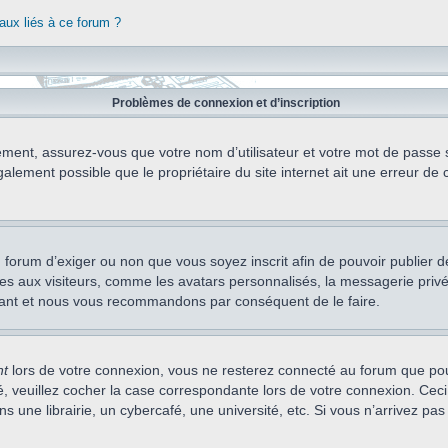
aux liés à ce forum ?
Problèmes de connexion et d’inscription
ement, assurez-vous que votre nom d’utilisateur et votre mot de passe soi
alement possible que le propriétaire du site internet ait une erreur de c
 du forum d’exiger ou non que vous soyez inscrit afin de pouvoir publie
s aux visiteurs, comme les avatars personnalisés, la messagerie privée,
nstant et nous vous recommandons par conséquent de le faire.
nt
lors de votre connexion, vous ne resterez connecté au forum que pou
cté, veuillez cocher la case correspondante lors de votre connexion. C
 une librairie, un cybercafé, une université, etc. Si vous n’arrivez pas 