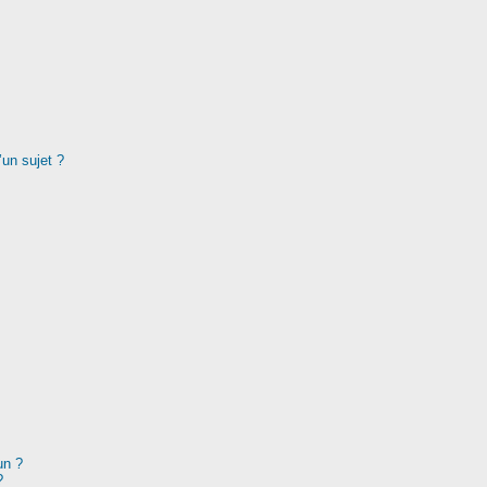
’un sujet ?
un ?
?