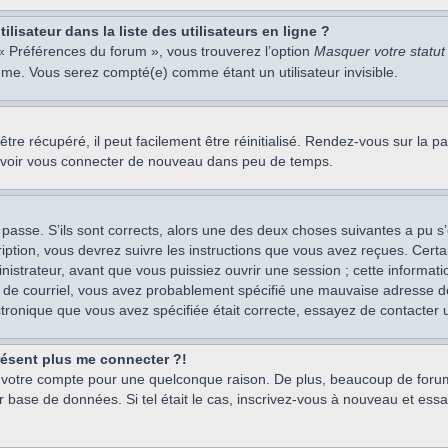
isateur dans la liste des utilisateurs en ligne ?
 « Préférences du forum », vous trouverez l’option
Masquer votre statut 
me. Vous serez compté(e) comme étant un utilisateur invisible.
re récupéré, il peut facilement être réinitialisé. Rendez-vous sur la 
ouvoir vous connecter de nouveau dans peu de temps.
 passe. S’ils sont corrects, alors une des deux choses suivantes a pu s’
iption, vous devrez suivre les instructions que vous avez reçues. Cert
istrateur, avant que vous puissiez ouvrir une session ; cette information
s de courriel, vous avez probablement spécifié une mauvaise adresse de c
ectronique que vous avez spécifiée était correcte, essayez de contacter 
présent plus me connecter ?!
mé votre compte pour une quelconque raison. De plus, beaucoup de forum
eur base de données. Si tel était le cas, inscrivez-vous à nouveau et ess