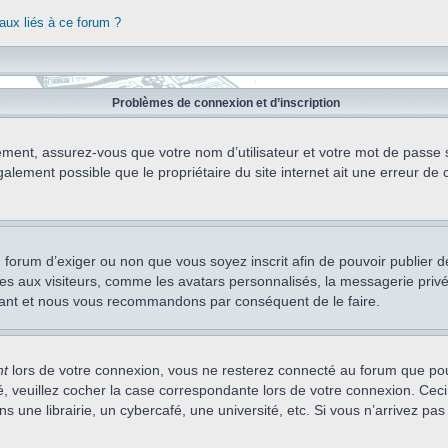
aux liés à ce forum ?
Problèmes de connexion et d’inscription
ement, assurez-vous que votre nom d’utilisateur et votre mot de passe soi
alement possible que le propriétaire du site internet ait une erreur de c
 du forum d’exiger ou non que vous soyez inscrit afin de pouvoir publie
s aux visiteurs, comme les avatars personnalisés, la messagerie privée,
nstant et nous vous recommandons par conséquent de le faire.
nt
lors de votre connexion, vous ne resterez connecté au forum que pou
cté, veuillez cocher la case correspondante lors de votre connexion. C
 une librairie, un cybercafé, une université, etc. Si vous n’arrivez pas 