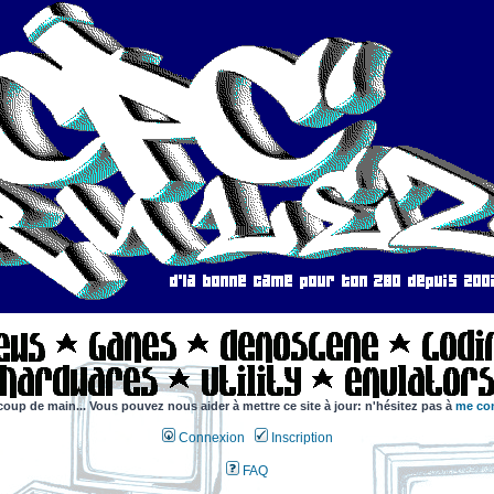
coup de main... Vous pouvez nous aider à mettre ce site à jour: n'hésitez pas à
me con
Connexion
Inscription
FAQ