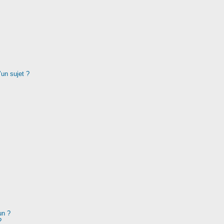
’un sujet ?
un ?
?