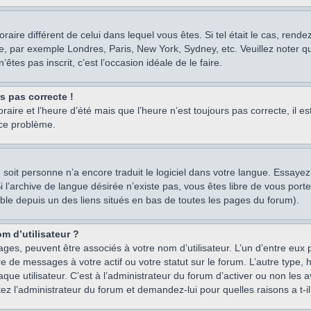
oraire différent de celui dans lequel vous êtes. Si tel était le cas, rend
e, par exemple Londres, Paris, New York, Sydney, etc. Veuillez noter q
’êtes pas inscrit, c’est l’occasion idéale de le faire.
rs pas correcte !
raire et l’heure d’été mais que l’heure n’est toujours pas correcte, il e
 ce problème.
um, soit personne n’a encore traduit le logiciel dans votre langue. Essay
 Si l’archive de langue désirée n’existe pas, vous êtes libre de vous po
ssible depuis un des liens situés en bas de toutes les pages du forum).
m d’utilisateur ?
ages, peuvent être associés à votre nom d’utilisateur. L’un d’entre eu
re de messages à votre actif ou votre statut sur le forum. L’autre type
e utilisateur. C’est à l’administrateur du forum d’activer ou non les a
tez l’administrateur du forum et demandez-lui pour quelles raisons a t-il