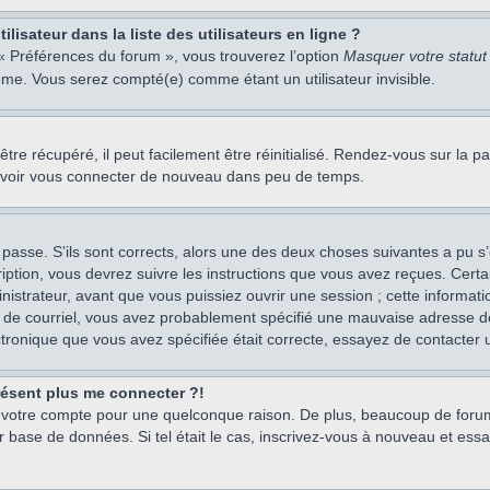
isateur dans la liste des utilisateurs en ligne ?
 « Préférences du forum », vous trouverez l’option
Masquer votre statut 
me. Vous serez compté(e) comme étant un utilisateur invisible.
re récupéré, il peut facilement être réinitialisé. Rendez-vous sur la 
ouvoir vous connecter de nouveau dans peu de temps.
 passe. S’ils sont corrects, alors une des deux choses suivantes a pu s’
iption, vous devrez suivre les instructions que vous avez reçues. Cert
istrateur, avant que vous puissiez ouvrir une session ; cette information
s de courriel, vous avez probablement spécifié une mauvaise adresse de c
ectronique que vous avez spécifiée était correcte, essayez de contacter 
présent plus me connecter ?!
mé votre compte pour une quelconque raison. De plus, beaucoup de forum
eur base de données. Si tel était le cas, inscrivez-vous à nouveau et ess