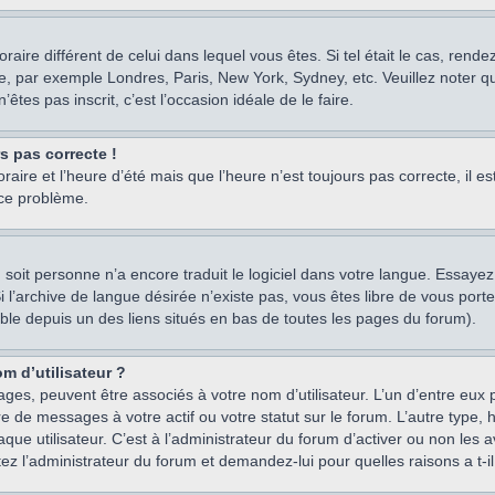
oraire différent de celui dans lequel vous êtes. Si tel était le cas, rend
e, par exemple Londres, Paris, New York, Sydney, etc. Veuillez noter q
’êtes pas inscrit, c’est l’occasion idéale de le faire.
rs pas correcte !
raire et l’heure d’été mais que l’heure n’est toujours pas correcte, il e
 ce problème.
um, soit personne n’a encore traduit le logiciel dans votre langue. Essay
 Si l’archive de langue désirée n’existe pas, vous êtes libre de vous po
ssible depuis un des liens situés en bas de toutes les pages du forum).
m d’utilisateur ?
ages, peuvent être associés à votre nom d’utilisateur. L’un d’entre eu
re de messages à votre actif ou votre statut sur le forum. L’autre type
e utilisateur. C’est à l’administrateur du forum d’activer ou non les a
tez l’administrateur du forum et demandez-lui pour quelles raisons a t-il