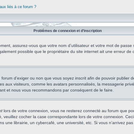
aux liés à ce forum ?
Problèmes de connexion et d’inscription
ement, assurez-vous que votre nom d’utilisateur et votre mot de passe soi
alement possible que le propriétaire du site internet ait une erreur de c
 du forum d’exiger ou non que vous soyez inscrit afin de pouvoir publie
s aux visiteurs, comme les avatars personnalisés, la messagerie privée,
nstant et nous vous recommandons par conséquent de le faire.
nt
lors de votre connexion, vous ne resterez connecté au forum que pou
cté, veuillez cocher la case correspondante lors de votre connexion. C
 une librairie, un cybercafé, une université, etc. Si vous n’arrivez pas 