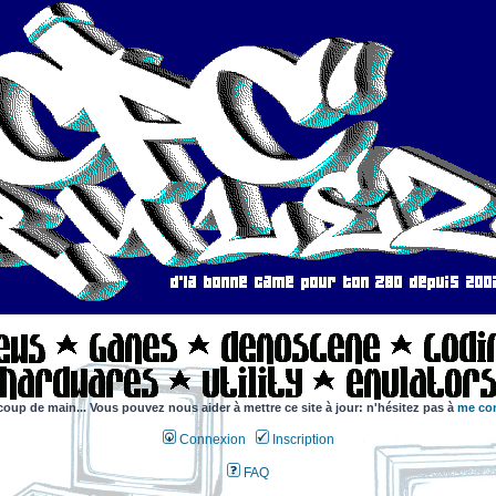
coup de main... Vous pouvez nous aider à mettre ce site à jour: n'hésitez pas à
me con
Connexion
Inscription
FAQ