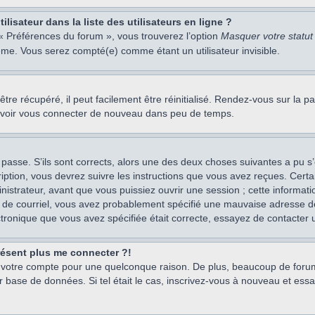
isateur dans la liste des utilisateurs en ligne ?
 « Préférences du forum », vous trouverez l’option
Masquer votre statut 
me. Vous serez compté(e) comme étant un utilisateur invisible.
re récupéré, il peut facilement être réinitialisé. Rendez-vous sur la 
ouvoir vous connecter de nouveau dans peu de temps.
 passe. S’ils sont corrects, alors une des deux choses suivantes a pu s’
iption, vous devrez suivre les instructions que vous avez reçues. Cert
istrateur, avant que vous puissiez ouvrir une session ; cette information
s de courriel, vous avez probablement spécifié une mauvaise adresse de c
ectronique que vous avez spécifiée était correcte, essayez de contacter 
présent plus me connecter ?!
mé votre compte pour une quelconque raison. De plus, beaucoup de forum
eur base de données. Si tel était le cas, inscrivez-vous à nouveau et ess