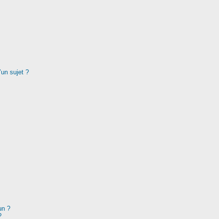
’un sujet ?
un ?
?