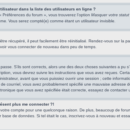
isateur dans la liste des utilisateurs en ligne ?
 « Préférences du forum », vous trouverez l’option
Masquer votre statut 
me. Vous serez compté(e) comme étant un utilisateur invisible.
re récupéré, il peut facilement être réinitialisé. Rendez-vous sur la 
ouvoir vous connecter de nouveau dans peu de temps.
 passe. S’ils sont corrects, alors une des deux choses suivantes a pu s’
iption, vous devrez suivre les instructions que vous avez reçues. Cert
istrateur, avant que vous puissiez ouvrir une session ; cette information
s de courriel, vous avez probablement spécifié une mauvaise adresse de c
ectronique que vous avez spécifiée était correcte, essayez de contacter 
présent plus me connecter ?!
mé votre compte pour une quelconque raison. De plus, beaucoup de forum
eur base de données. Si tel était le cas, inscrivez-vous à nouveau et ess