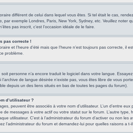
oraire différent de celui dans lequel vous êtes. Si tel était le cas, rend
e, par exemple Londres, Paris, New York, Sydney, etc. Veuillez noter q
’êtes pas inscrit, c’est l’occasion idéale de le faire.
rs pas correcte !
raire et l’heure d’été mais que l’heure n’est toujours pas correcte, il e
 ce problème.
um, soit personne n’a encore traduit le logiciel dans votre langue. Essay
 Si l’archive de langue désirée n’existe pas, vous êtes libre de vous po
ssible depuis un des liens situés en bas de toutes les pages du forum).
m d’utilisateur ?
ages, peuvent être associés à votre nom d’utilisateur. L’un d’entre eu
re de messages à votre actif ou votre statut sur le forum. L’autre type
e utilisateur. C’est à l’administrateur du forum d’activer ou non les a
tez l’administrateur du forum et demandez-lui pour quelles raisons a t-il