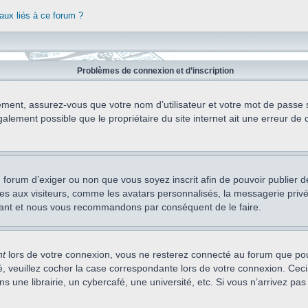
aux liés à ce forum ?
Problèmes de connexion et d’inscription
ement, assurez-vous que votre nom d’utilisateur et votre mot de passe soi
alement possible que le propriétaire du site internet ait une erreur de c
 du forum d’exiger ou non que vous soyez inscrit afin de pouvoir publie
s aux visiteurs, comme les avatars personnalisés, la messagerie privée,
nstant et nous vous recommandons par conséquent de le faire.
nt
lors de votre connexion, vous ne resterez connecté au forum que pou
cté, veuillez cocher la case correspondante lors de votre connexion. C
 une librairie, un cybercafé, une université, etc. Si vous n’arrivez pas 