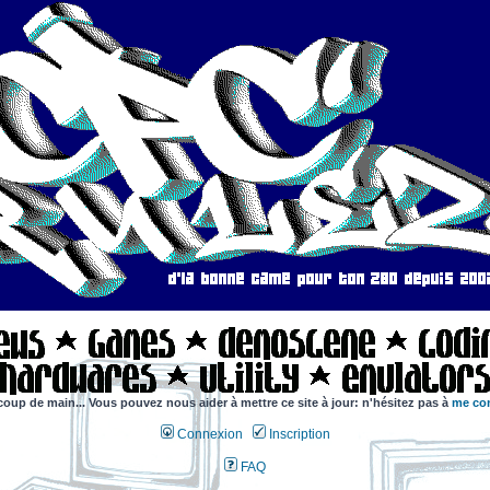
coup de main... Vous pouvez nous aider à mettre ce site à jour: n'hésitez pas à
me con
Connexion
Inscription
FAQ