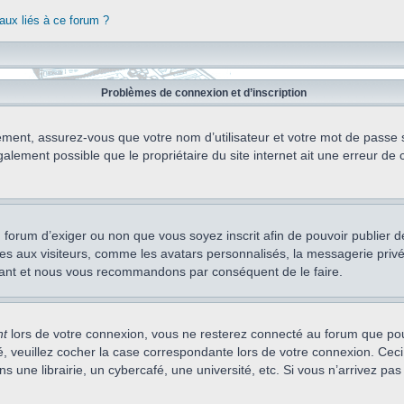
aux liés à ce forum ?
Problèmes de connexion et d’inscription
ement, assurez-vous que votre nom d’utilisateur et votre mot de passe soi
alement possible que le propriétaire du site internet ait une erreur de c
 du forum d’exiger ou non que vous soyez inscrit afin de pouvoir publie
s aux visiteurs, comme les avatars personnalisés, la messagerie privée,
nstant et nous vous recommandons par conséquent de le faire.
nt
lors de votre connexion, vous ne resterez connecté au forum que pou
cté, veuillez cocher la case correspondante lors de votre connexion. C
 une librairie, un cybercafé, une université, etc. Si vous n’arrivez pas 