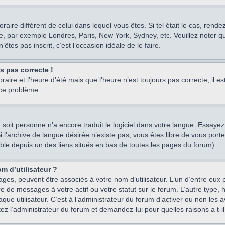
oraire différent de celui dans lequel vous êtes. Si tel était le cas, rend
e, par exemple Londres, Paris, New York, Sydney, etc. Veuillez noter q
’êtes pas inscrit, c’est l’occasion idéale de le faire.
rs pas correcte !
raire et l’heure d’été mais que l’heure n’est toujours pas correcte, il e
 ce problème.
um, soit personne n’a encore traduit le logiciel dans votre langue. Essay
 Si l’archive de langue désirée n’existe pas, vous êtes libre de vous po
ssible depuis un des liens situés en bas de toutes les pages du forum).
m d’utilisateur ?
ages, peuvent être associés à votre nom d’utilisateur. L’un d’entre eu
re de messages à votre actif ou votre statut sur le forum. L’autre type
e utilisateur. C’est à l’administrateur du forum d’activer ou non les a
tez l’administrateur du forum et demandez-lui pour quelles raisons a t-il