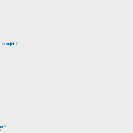
’un sujet ?
un ?
?