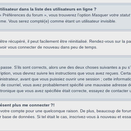
isateur dans la liste des utilisateurs en ligne ?
 « Préférences du forum », vous trouverez l’option
Masquer votre statut 
me. Vous serez compté(e) comme étant un utilisateur invisible.
re récupéré, il peut facilement être réinitialisé. Rendez-vous sur la 
ouvoir vous connecter de nouveau dans peu de temps.
 passe. S’ils sont corrects, alors une des deux choses suivantes a pu s’
iption, vous devrez suivre les instructions que vous avez reçues. Cert
istrateur, avant que vous puissiez ouvrir une session ; cette information
s de courriel, vous avez probablement spécifié une mauvaise adresse de c
ectronique que vous avez spécifiée était correcte, essayez de contacter 
présent plus me connecter ?!
mé votre compte pour une quelconque raison. De plus, beaucoup de forum
eur base de données. Si tel était le cas, inscrivez-vous à nouveau et ess