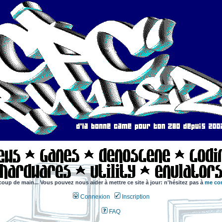
coup de main... Vous pouvez nous aider à mettre ce site à jour: n'hésitez pas à
me con
Connexion
Inscription
FAQ