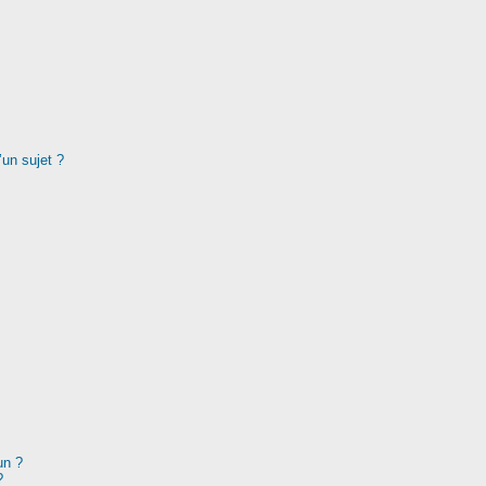
’un sujet ?
un ?
?