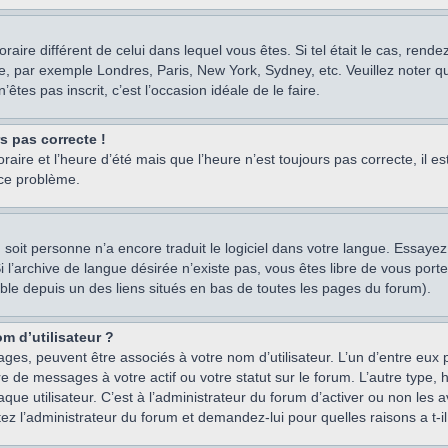
oraire différent de celui dans lequel vous êtes. Si tel était le cas, rend
e, par exemple Londres, Paris, New York, Sydney, etc. Veuillez noter q
’êtes pas inscrit, c’est l’occasion idéale de le faire.
rs pas correcte !
raire et l’heure d’été mais que l’heure n’est toujours pas correcte, il e
 ce problème.
um, soit personne n’a encore traduit le logiciel dans votre langue. Essay
 Si l’archive de langue désirée n’existe pas, vous êtes libre de vous po
ssible depuis un des liens situés en bas de toutes les pages du forum).
m d’utilisateur ?
ages, peuvent être associés à votre nom d’utilisateur. L’un d’entre eu
re de messages à votre actif ou votre statut sur le forum. L’autre type
e utilisateur. C’est à l’administrateur du forum d’activer ou non les a
tez l’administrateur du forum et demandez-lui pour quelles raisons a t-il