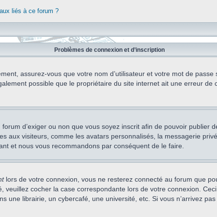
aux liés à ce forum ?
Problèmes de connexion et d’inscription
ement, assurez-vous que votre nom d’utilisateur et votre mot de passe soi
alement possible que le propriétaire du site internet ait une erreur de c
 du forum d’exiger ou non que vous soyez inscrit afin de pouvoir publie
s aux visiteurs, comme les avatars personnalisés, la messagerie privée,
nstant et nous vous recommandons par conséquent de le faire.
nt
lors de votre connexion, vous ne resterez connecté au forum que pou
cté, veuillez cocher la case correspondante lors de votre connexion. C
 une librairie, un cybercafé, une université, etc. Si vous n’arrivez pas 