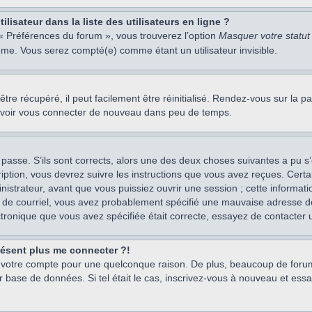
isateur dans la liste des utilisateurs en ligne ?
 « Préférences du forum », vous trouverez l’option
Masquer votre statut 
me. Vous serez compté(e) comme étant un utilisateur invisible.
re récupéré, il peut facilement être réinitialisé. Rendez-vous sur la 
ouvoir vous connecter de nouveau dans peu de temps.
 passe. S’ils sont corrects, alors une des deux choses suivantes a pu s’
iption, vous devrez suivre les instructions que vous avez reçues. Cert
istrateur, avant que vous puissiez ouvrir une session ; cette information
s de courriel, vous avez probablement spécifié une mauvaise adresse de c
ectronique que vous avez spécifiée était correcte, essayez de contacter 
présent plus me connecter ?!
mé votre compte pour une quelconque raison. De plus, beaucoup de forum
eur base de données. Si tel était le cas, inscrivez-vous à nouveau et ess