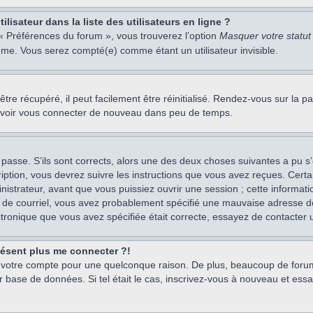
isateur dans la liste des utilisateurs en ligne ?
 « Préférences du forum », vous trouverez l’option
Masquer votre statut 
me. Vous serez compté(e) comme étant un utilisateur invisible.
re récupéré, il peut facilement être réinitialisé. Rendez-vous sur la 
ouvoir vous connecter de nouveau dans peu de temps.
 passe. S’ils sont corrects, alors une des deux choses suivantes a pu s’
iption, vous devrez suivre les instructions que vous avez reçues. Cert
istrateur, avant que vous puissiez ouvrir une session ; cette information
s de courriel, vous avez probablement spécifié une mauvaise adresse de c
ectronique que vous avez spécifiée était correcte, essayez de contacter 
présent plus me connecter ?!
mé votre compte pour une quelconque raison. De plus, beaucoup de forum
eur base de données. Si tel était le cas, inscrivez-vous à nouveau et ess