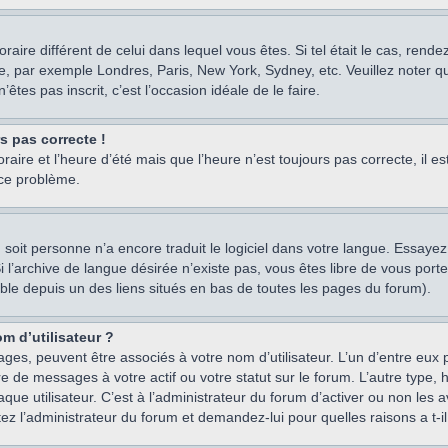
oraire différent de celui dans lequel vous êtes. Si tel était le cas, rend
e, par exemple Londres, Paris, New York, Sydney, etc. Veuillez noter q
’êtes pas inscrit, c’est l’occasion idéale de le faire.
rs pas correcte !
raire et l’heure d’été mais que l’heure n’est toujours pas correcte, il e
 ce problème.
um, soit personne n’a encore traduit le logiciel dans votre langue. Essay
 Si l’archive de langue désirée n’existe pas, vous êtes libre de vous po
ssible depuis un des liens situés en bas de toutes les pages du forum).
m d’utilisateur ?
ages, peuvent être associés à votre nom d’utilisateur. L’un d’entre eu
re de messages à votre actif ou votre statut sur le forum. L’autre type
e utilisateur. C’est à l’administrateur du forum d’activer ou non les a
tez l’administrateur du forum et demandez-lui pour quelles raisons a t-il