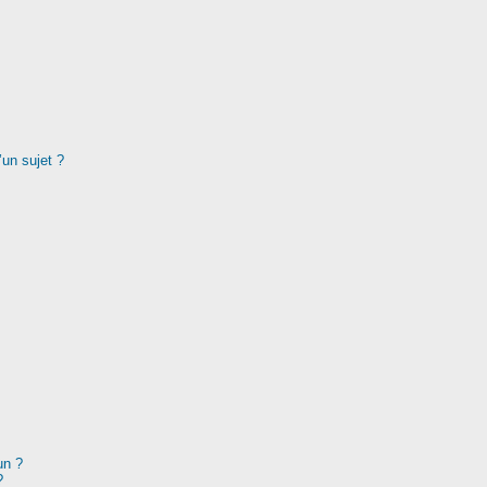
’un sujet ?
un ?
?