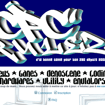
coup de main... Vous pouvez nous aider à mettre ce site à jour: n'hésitez pas à
me con
Connexion
Inscription
FAQ