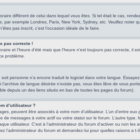
oraire différent de celui dans lequel vous êtes. Si tel était le cas, rend
e, par exemple Londres, Paris, New York, Sydney, etc. Veuillez noter q
’êtes pas inscrit, c’est l’occasion idéale de le faire.
rs pas correcte !
raire et l’heure d’été mais que l’heure n’est toujours pas correcte, il e
 ce problème.
um, soit personne n’a encore traduit le logiciel dans votre langue. Essay
 Si l’archive de langue désirée n’existe pas, vous êtes libre de vous po
ssible depuis un des liens situés en bas de toutes les pages du forum).
m d’utilisateur ?
ages, peuvent être associés à votre nom d’utilisateur. L’un d’entre eu
re de messages à votre actif ou votre statut sur le forum. L’autre type
e utilisateur. C’est à l’administrateur du forum d’activer ou non les a
tez l’administrateur du forum et demandez-lui pour quelles raisons a t-il