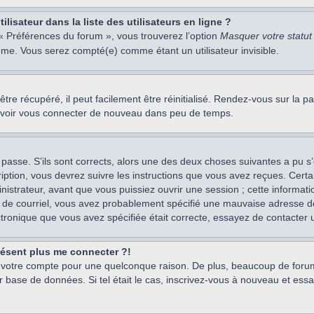
isateur dans la liste des utilisateurs en ligne ?
 « Préférences du forum », vous trouverez l’option
Masquer votre statut 
me. Vous serez compté(e) comme étant un utilisateur invisible.
re récupéré, il peut facilement être réinitialisé. Rendez-vous sur la 
ouvoir vous connecter de nouveau dans peu de temps.
 passe. S’ils sont corrects, alors une des deux choses suivantes a pu s’
iption, vous devrez suivre les instructions que vous avez reçues. Cert
istrateur, avant que vous puissiez ouvrir une session ; cette information
s de courriel, vous avez probablement spécifié une mauvaise adresse de c
ectronique que vous avez spécifiée était correcte, essayez de contacter 
présent plus me connecter ?!
mé votre compte pour une quelconque raison. De plus, beaucoup de forum
eur base de données. Si tel était le cas, inscrivez-vous à nouveau et ess