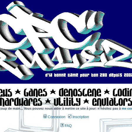
coup de main... Vous pouvez nous aider à mettre ce site à jour: n'hésitez pas à
me con
Connexion
Inscription
FAQ