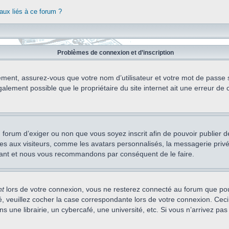
aux liés à ce forum ?
Problèmes de connexion et d’inscription
ement, assurez-vous que votre nom d’utilisateur et votre mot de passe soi
alement possible que le propriétaire du site internet ait une erreur de c
 du forum d’exiger ou non que vous soyez inscrit afin de pouvoir publie
s aux visiteurs, comme les avatars personnalisés, la messagerie privée,
nstant et nous vous recommandons par conséquent de le faire.
nt
lors de votre connexion, vous ne resterez connecté au forum que pou
cté, veuillez cocher la case correspondante lors de votre connexion. C
 une librairie, un cybercafé, une université, etc. Si vous n’arrivez pas 