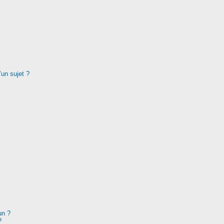
’un sujet ?
un ?
?