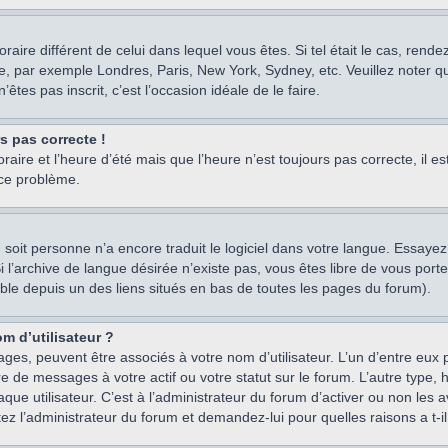
oraire différent de celui dans lequel vous êtes. Si tel était le cas, rend
e, par exemple Londres, Paris, New York, Sydney, etc. Veuillez noter q
’êtes pas inscrit, c’est l’occasion idéale de le faire.
rs pas correcte !
raire et l’heure d’été mais que l’heure n’est toujours pas correcte, il e
 ce problème.
um, soit personne n’a encore traduit le logiciel dans votre langue. Essay
 Si l’archive de langue désirée n’existe pas, vous êtes libre de vous po
ssible depuis un des liens situés en bas de toutes les pages du forum).
m d’utilisateur ?
ages, peuvent être associés à votre nom d’utilisateur. L’un d’entre eu
re de messages à votre actif ou votre statut sur le forum. L’autre type
e utilisateur. C’est à l’administrateur du forum d’activer ou non les a
tez l’administrateur du forum et demandez-lui pour quelles raisons a t-il