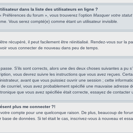
isateur dans la liste des utilisateurs en ligne ?
 « Préférences du forum », vous trouverez l’option
Masquer votre statut 
me. Vous serez compté(e) comme étant un utilisateur invisible.
re récupéré, il peut facilement être réinitialisé. Rendez-vous sur la 
ouvoir vous connecter de nouveau dans peu de temps.
 passe. S’ils sont corrects, alors une des deux choses suivantes a pu s’
iption, vous devrez suivre les instructions que vous avez reçues. Cert
istrateur, avant que vous puissiez ouvrir une session ; cette information
s de courriel, vous avez probablement spécifié une mauvaise adresse de c
ectronique que vous avez spécifiée était correcte, essayez de contacter 
présent plus me connecter ?!
mé votre compte pour une quelconque raison. De plus, beaucoup de forum
eur base de données. Si tel était le cas, inscrivez-vous à nouveau et ess