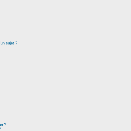
’un sujet ?
un ?
?