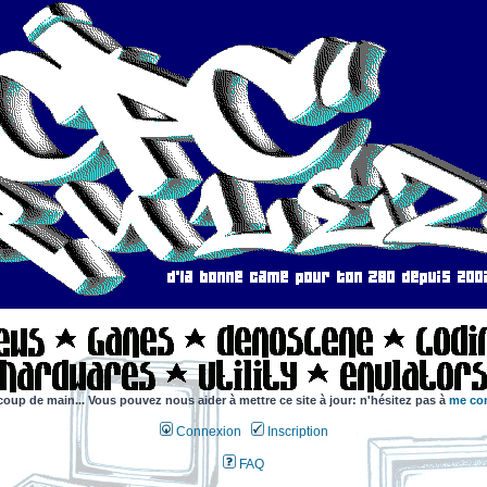
coup de main... Vous pouvez nous aider à mettre ce site à jour: n'hésitez pas à
me con
Connexion
Inscription
FAQ