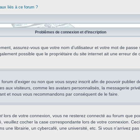
aux liés à ce forum ?
Problèmes de connexion et d’inscription
ement, assurez-vous que votre nom d’utilisateur et votre mot de passe soi
alement possible que le propriétaire du site internet ait une erreur de c
 du forum d’exiger ou non que vous soyez inscrit afin de pouvoir publie
s aux visiteurs, comme les avatars personnalisés, la messagerie privée,
nstant et nous vous recommandons par conséquent de le faire.
nt
lors de votre connexion, vous ne resterez connecté au forum que pou
cté, veuillez cocher la case correspondante lors de votre connexion. C
 une librairie, un cybercafé, une université, etc. Si vous n’arrivez pas 