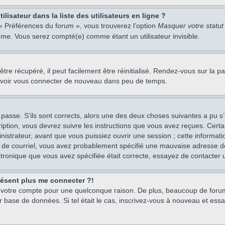
isateur dans la liste des utilisateurs en ligne ?
 « Préférences du forum », vous trouverez l’option
Masquer votre statut 
me. Vous serez compté(e) comme étant un utilisateur invisible.
re récupéré, il peut facilement être réinitialisé. Rendez-vous sur la 
ouvoir vous connecter de nouveau dans peu de temps.
 passe. S’ils sont corrects, alors une des deux choses suivantes a pu s’
iption, vous devrez suivre les instructions que vous avez reçues. Cert
istrateur, avant que vous puissiez ouvrir une session ; cette information
s de courriel, vous avez probablement spécifié une mauvaise adresse de c
ectronique que vous avez spécifiée était correcte, essayez de contacter 
présent plus me connecter ?!
mé votre compte pour une quelconque raison. De plus, beaucoup de forum
eur base de données. Si tel était le cas, inscrivez-vous à nouveau et ess