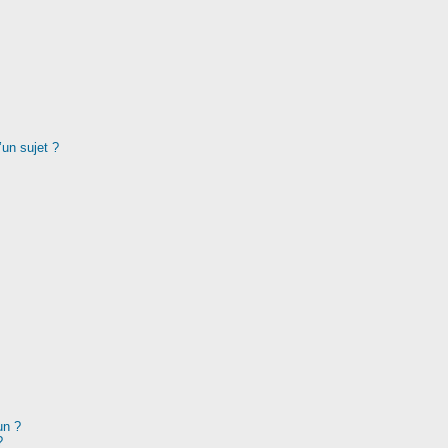
’un sujet ?
un ?
?