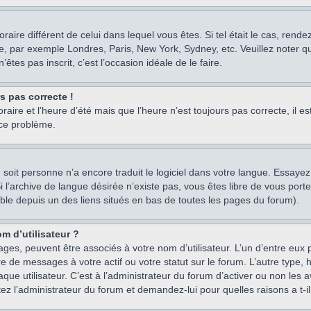
oraire différent de celui dans lequel vous êtes. Si tel était le cas, rend
e, par exemple Londres, Paris, New York, Sydney, etc. Veuillez noter q
’êtes pas inscrit, c’est l’occasion idéale de le faire.
rs pas correcte !
raire et l’heure d’été mais que l’heure n’est toujours pas correcte, il e
 ce problème.
um, soit personne n’a encore traduit le logiciel dans votre langue. Essay
 Si l’archive de langue désirée n’existe pas, vous êtes libre de vous po
ssible depuis un des liens situés en bas de toutes les pages du forum).
m d’utilisateur ?
ages, peuvent être associés à votre nom d’utilisateur. L’un d’entre eu
re de messages à votre actif ou votre statut sur le forum. L’autre type
e utilisateur. C’est à l’administrateur du forum d’activer ou non les a
tez l’administrateur du forum et demandez-lui pour quelles raisons a t-il