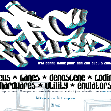
coup de main... Vous pouvez nous aider à mettre ce site à jour: n'hésitez pas à
me con
Connexion
Inscription
FAQ