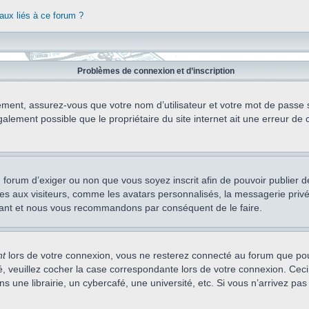
aux liés à ce forum ?
Problèmes de connexion et d’inscription
ement, assurez-vous que votre nom d’utilisateur et votre mot de passe soi
alement possible que le propriétaire du site internet ait une erreur de c
 du forum d’exiger ou non que vous soyez inscrit afin de pouvoir publie
s aux visiteurs, comme les avatars personnalisés, la messagerie privée,
nstant et nous vous recommandons par conséquent de le faire.
nt
lors de votre connexion, vous ne resterez connecté au forum que pou
cté, veuillez cocher la case correspondante lors de votre connexion. C
 une librairie, un cybercafé, une université, etc. Si vous n’arrivez pas 