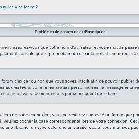
aux liés à ce forum ?
Problèmes de connexion et d’inscription
ement, assurez-vous que votre nom d’utilisateur et votre mot de passe soi
alement possible que le propriétaire du site internet ait une erreur de c
 du forum d’exiger ou non que vous soyez inscrit afin de pouvoir publie
s aux visiteurs, comme les avatars personnalisés, la messagerie privée,
nstant et nous vous recommandons par conséquent de le faire.
nt
lors de votre connexion, vous ne resterez connecté au forum que pou
cté, veuillez cocher la case correspondante lors de votre connexion. C
 une librairie, un cybercafé, une université, etc. Si vous n’arrivez pas 