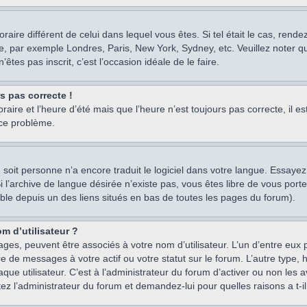
oraire différent de celui dans lequel vous êtes. Si tel était le cas, rend
e, par exemple Londres, Paris, New York, Sydney, etc. Veuillez noter q
’êtes pas inscrit, c’est l’occasion idéale de le faire.
rs pas correcte !
raire et l’heure d’été mais que l’heure n’est toujours pas correcte, il e
 ce problème.
um, soit personne n’a encore traduit le logiciel dans votre langue. Essay
 Si l’archive de langue désirée n’existe pas, vous êtes libre de vous po
ssible depuis un des liens situés en bas de toutes les pages du forum).
m d’utilisateur ?
ages, peuvent être associés à votre nom d’utilisateur. L’un d’entre eu
re de messages à votre actif ou votre statut sur le forum. L’autre type
e utilisateur. C’est à l’administrateur du forum d’activer ou non les a
tez l’administrateur du forum et demandez-lui pour quelles raisons a t-il