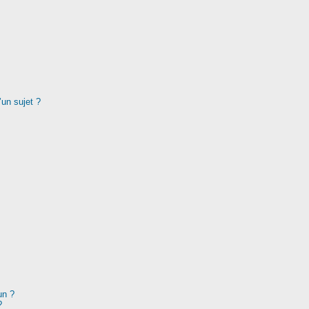
’un sujet ?
un ?
?