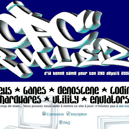
coup de main... Vous pouvez nous aider à mettre ce site à jour: n'hésitez pas à
me con
Connexion
Inscription
FAQ