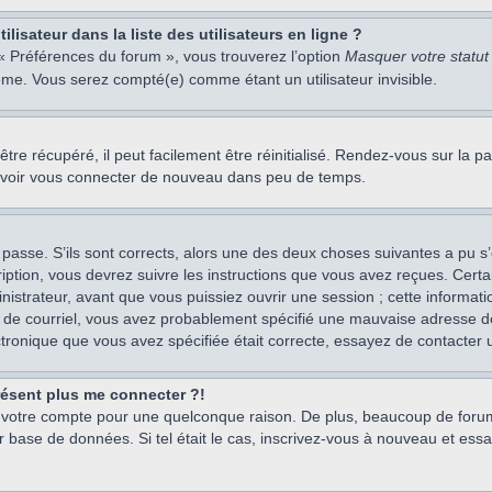
isateur dans la liste des utilisateurs en ligne ?
 « Préférences du forum », vous trouverez l’option
Masquer votre statut 
me. Vous serez compté(e) comme étant un utilisateur invisible.
re récupéré, il peut facilement être réinitialisé. Rendez-vous sur la 
ouvoir vous connecter de nouveau dans peu de temps.
 passe. S’ils sont corrects, alors une des deux choses suivantes a pu s’
iption, vous devrez suivre les instructions que vous avez reçues. Cert
istrateur, avant que vous puissiez ouvrir une session ; cette information
s de courriel, vous avez probablement spécifié une mauvaise adresse de c
ectronique que vous avez spécifiée était correcte, essayez de contacter 
présent plus me connecter ?!
mé votre compte pour une quelconque raison. De plus, beaucoup de forum
eur base de données. Si tel était le cas, inscrivez-vous à nouveau et ess