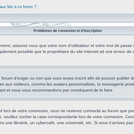
aux liés à ce forum ?
Problèmes de connexion et d’inscription
ement, assurez-vous que votre nom d’utilisateur et votre mot de passe soi
alement possible que le propriétaire du site internet ait une erreur de c
 du forum d’exiger ou non que vous soyez inscrit afin de pouvoir publie
s aux visiteurs, comme les avatars personnalisés, la messagerie privée,
nstant et nous vous recommandons par conséquent de le faire.
nt
lors de votre connexion, vous ne resterez connecté au forum que pou
cté, veuillez cocher la case correspondante lors de votre connexion. C
 une librairie, un cybercafé, une université, etc. Si vous n’arrivez pas 