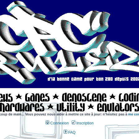
coup de main... Vous pouvez nous aider à mettre ce site à jour: n'hésitez pas à
me con
Connexion
Inscription
FAQ