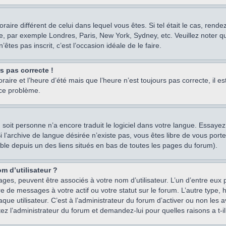
oraire différent de celui dans lequel vous êtes. Si tel était le cas, rend
e, par exemple Londres, Paris, New York, Sydney, etc. Veuillez noter q
’êtes pas inscrit, c’est l’occasion idéale de le faire.
rs pas correcte !
raire et l’heure d’été mais que l’heure n’est toujours pas correcte, il e
 ce problème.
um, soit personne n’a encore traduit le logiciel dans votre langue. Essay
 Si l’archive de langue désirée n’existe pas, vous êtes libre de vous po
ssible depuis un des liens situés en bas de toutes les pages du forum).
m d’utilisateur ?
ages, peuvent être associés à votre nom d’utilisateur. L’un d’entre eu
re de messages à votre actif ou votre statut sur le forum. L’autre type
e utilisateur. C’est à l’administrateur du forum d’activer ou non les a
tez l’administrateur du forum et demandez-lui pour quelles raisons a t-il