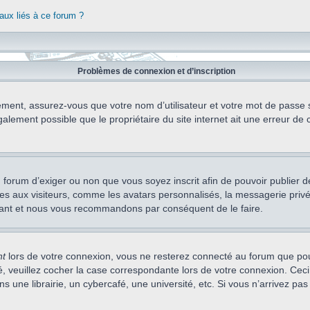
aux liés à ce forum ?
Problèmes de connexion et d’inscription
ement, assurez-vous que votre nom d’utilisateur et votre mot de passe soi
alement possible que le propriétaire du site internet ait une erreur de c
 du forum d’exiger ou non que vous soyez inscrit afin de pouvoir publie
s aux visiteurs, comme les avatars personnalisés, la messagerie privée,
nstant et nous vous recommandons par conséquent de le faire.
nt
lors de votre connexion, vous ne resterez connecté au forum que pou
cté, veuillez cocher la case correspondante lors de votre connexion. C
 une librairie, un cybercafé, une université, etc. Si vous n’arrivez pas 