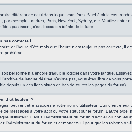
oraire différent de celui dans lequel vous êtes. Si tel était le cas, rend
e, par exemple Londres, Paris, New York, Sydney, etc. Veuillez noter q
’êtes pas inscrit, c’est l’occasion idéale de le faire.
rs pas correcte !
raire et l’heure d’été mais que l’heure n’est toujours pas correcte, il e
 ce problème.
um, soit personne n’a encore traduit le logiciel dans votre langue. Essay
 Si l’archive de langue désirée n’existe pas, vous êtes libre de vous po
ssible depuis un des liens situés en bas de toutes les pages du forum).
m d’utilisateur ?
ages, peuvent être associés à votre nom d’utilisateur. L’un d’entre eu
re de messages à votre actif ou votre statut sur le forum. L’autre type
e utilisateur. C’est à l’administrateur du forum d’activer ou non les a
tez l’administrateur du forum et demandez-lui pour quelles raisons a t-il