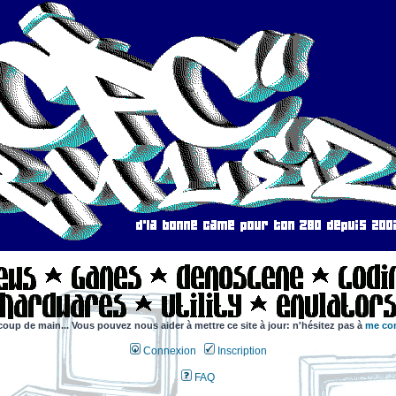
coup de main... Vous pouvez nous aider à mettre ce site à jour: n'hésitez pas à
me con
Connexion
Inscription
FAQ