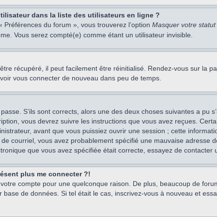
isateur dans la liste des utilisateurs en ligne ?
 « Préférences du forum », vous trouverez l’option
Masquer votre statut 
me. Vous serez compté(e) comme étant un utilisateur invisible.
re récupéré, il peut facilement être réinitialisé. Rendez-vous sur la 
ouvoir vous connecter de nouveau dans peu de temps.
 passe. S’ils sont corrects, alors une des deux choses suivantes a pu s’
iption, vous devrez suivre les instructions que vous avez reçues. Cert
istrateur, avant que vous puissiez ouvrir une session ; cette information
s de courriel, vous avez probablement spécifié une mauvaise adresse de c
ectronique que vous avez spécifiée était correcte, essayez de contacter 
présent plus me connecter ?!
mé votre compte pour une quelconque raison. De plus, beaucoup de forum
eur base de données. Si tel était le cas, inscrivez-vous à nouveau et ess