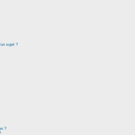
’un sujet ?
un ?
?