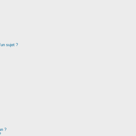
’un sujet ?
un ?
?