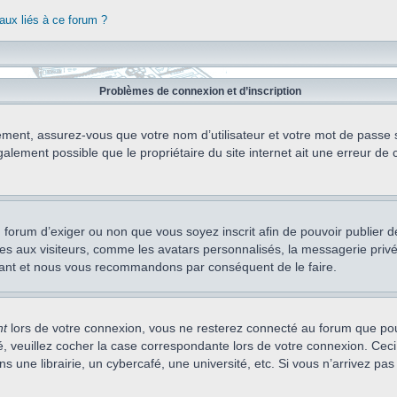
aux liés à ce forum ?
Problèmes de connexion et d’inscription
ement, assurez-vous que votre nom d’utilisateur et votre mot de passe soi
alement possible que le propriétaire du site internet ait une erreur de c
 du forum d’exiger ou non que vous soyez inscrit afin de pouvoir publie
s aux visiteurs, comme les avatars personnalisés, la messagerie privée,
nstant et nous vous recommandons par conséquent de le faire.
nt
lors de votre connexion, vous ne resterez connecté au forum que pou
cté, veuillez cocher la case correspondante lors de votre connexion. C
 une librairie, un cybercafé, une université, etc. Si vous n’arrivez pas 