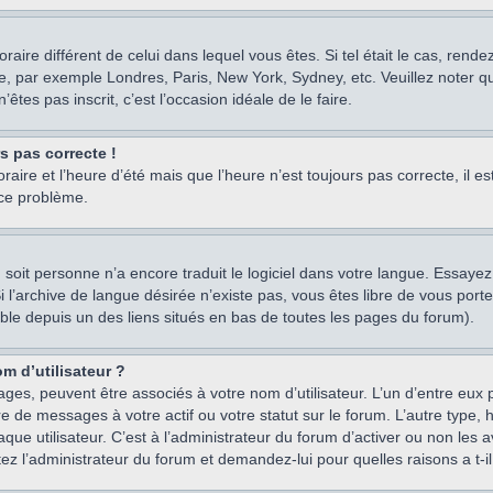
oraire différent de celui dans lequel vous êtes. Si tel était le cas, rend
e, par exemple Londres, Paris, New York, Sydney, etc. Veuillez noter q
’êtes pas inscrit, c’est l’occasion idéale de le faire.
rs pas correcte !
raire et l’heure d’été mais que l’heure n’est toujours pas correcte, il e
 ce problème.
um, soit personne n’a encore traduit le logiciel dans votre langue. Essay
 Si l’archive de langue désirée n’existe pas, vous êtes libre de vous po
ssible depuis un des liens situés en bas de toutes les pages du forum).
m d’utilisateur ?
ages, peuvent être associés à votre nom d’utilisateur. L’un d’entre eu
re de messages à votre actif ou votre statut sur le forum. L’autre type
e utilisateur. C’est à l’administrateur du forum d’activer ou non les a
tez l’administrateur du forum et demandez-lui pour quelles raisons a t-il