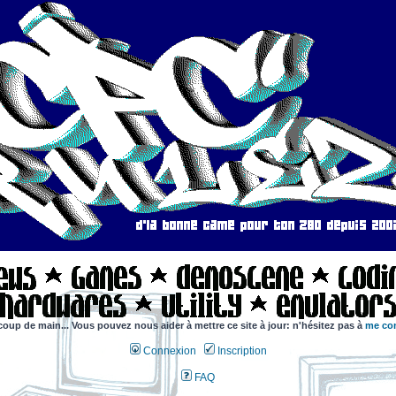
coup de main... Vous pouvez nous aider à mettre ce site à jour: n'hésitez pas à
me con
Connexion
Inscription
FAQ