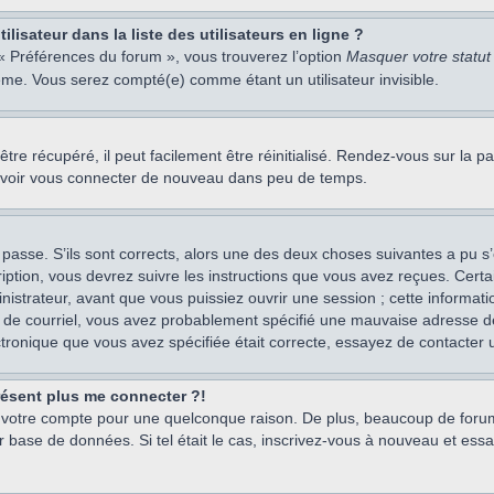
isateur dans la liste des utilisateurs en ligne ?
 « Préférences du forum », vous trouverez l’option
Masquer votre statut 
me. Vous serez compté(e) comme étant un utilisateur invisible.
re récupéré, il peut facilement être réinitialisé. Rendez-vous sur la 
ouvoir vous connecter de nouveau dans peu de temps.
 passe. S’ils sont corrects, alors une des deux choses suivantes a pu s’
iption, vous devrez suivre les instructions que vous avez reçues. Cert
istrateur, avant que vous puissiez ouvrir une session ; cette information
s de courriel, vous avez probablement spécifié une mauvaise adresse de c
ectronique que vous avez spécifiée était correcte, essayez de contacter 
présent plus me connecter ?!
mé votre compte pour une quelconque raison. De plus, beaucoup de forum
eur base de données. Si tel était le cas, inscrivez-vous à nouveau et ess