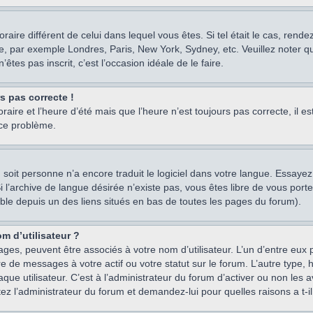
oraire différent de celui dans lequel vous êtes. Si tel était le cas, rend
e, par exemple Londres, Paris, New York, Sydney, etc. Veuillez noter q
’êtes pas inscrit, c’est l’occasion idéale de le faire.
rs pas correcte !
raire et l’heure d’été mais que l’heure n’est toujours pas correcte, il e
 ce problème.
um, soit personne n’a encore traduit le logiciel dans votre langue. Essay
 Si l’archive de langue désirée n’existe pas, vous êtes libre de vous po
ssible depuis un des liens situés en bas de toutes les pages du forum).
m d’utilisateur ?
ages, peuvent être associés à votre nom d’utilisateur. L’un d’entre eu
re de messages à votre actif ou votre statut sur le forum. L’autre type
e utilisateur. C’est à l’administrateur du forum d’activer ou non les a
tez l’administrateur du forum et demandez-lui pour quelles raisons a t-il