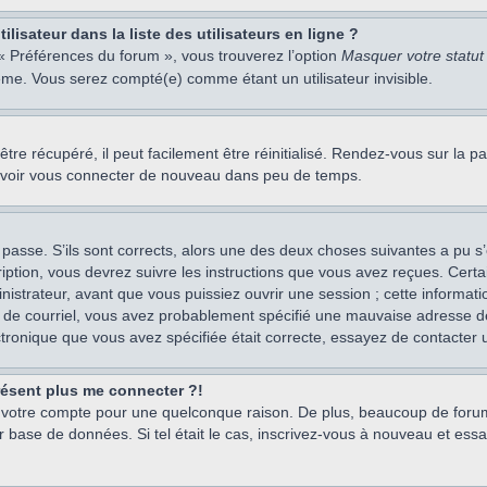
isateur dans la liste des utilisateurs en ligne ?
 « Préférences du forum », vous trouverez l’option
Masquer votre statut 
me. Vous serez compté(e) comme étant un utilisateur invisible.
re récupéré, il peut facilement être réinitialisé. Rendez-vous sur la 
ouvoir vous connecter de nouveau dans peu de temps.
 passe. S’ils sont corrects, alors une des deux choses suivantes a pu s’
iption, vous devrez suivre les instructions que vous avez reçues. Cert
istrateur, avant que vous puissiez ouvrir une session ; cette information
s de courriel, vous avez probablement spécifié une mauvaise adresse de c
ectronique que vous avez spécifiée était correcte, essayez de contacter 
présent plus me connecter ?!
mé votre compte pour une quelconque raison. De plus, beaucoup de forum
eur base de données. Si tel était le cas, inscrivez-vous à nouveau et ess