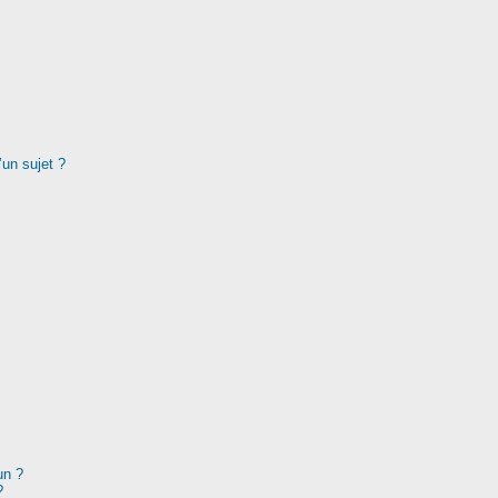
’un sujet ?
un ?
?