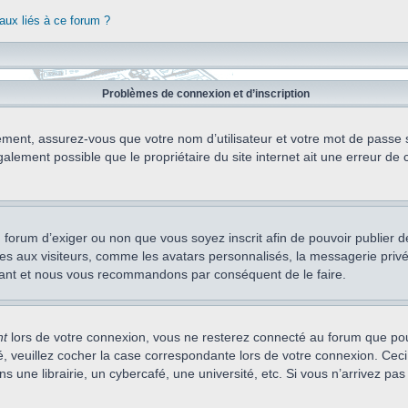
aux liés à ce forum ?
Problèmes de connexion et d’inscription
ement, assurez-vous que votre nom d’utilisateur et votre mot de passe soi
alement possible que le propriétaire du site internet ait une erreur de c
 du forum d’exiger ou non que vous soyez inscrit afin de pouvoir publie
s aux visiteurs, comme les avatars personnalisés, la messagerie privée,
nstant et nous vous recommandons par conséquent de le faire.
nt
lors de votre connexion, vous ne resterez connecté au forum que pou
cté, veuillez cocher la case correspondante lors de votre connexion. C
 une librairie, un cybercafé, une université, etc. Si vous n’arrivez pas 