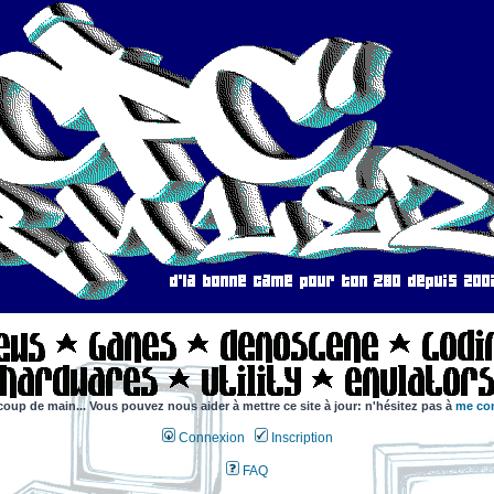
coup de main... Vous pouvez nous aider à mettre ce site à jour: n'hésitez pas à
me con
Connexion
Inscription
FAQ