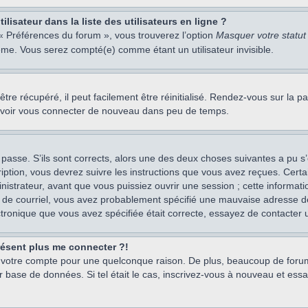
isateur dans la liste des utilisateurs en ligne ?
 « Préférences du forum », vous trouverez l’option
Masquer votre statut 
me. Vous serez compté(e) comme étant un utilisateur invisible.
re récupéré, il peut facilement être réinitialisé. Rendez-vous sur la 
ouvoir vous connecter de nouveau dans peu de temps.
 passe. S’ils sont corrects, alors une des deux choses suivantes a pu s’
iption, vous devrez suivre les instructions que vous avez reçues. Cert
istrateur, avant que vous puissiez ouvrir une session ; cette information
s de courriel, vous avez probablement spécifié une mauvaise adresse de c
ectronique que vous avez spécifiée était correcte, essayez de contacter 
présent plus me connecter ?!
mé votre compte pour une quelconque raison. De plus, beaucoup de forum
eur base de données. Si tel était le cas, inscrivez-vous à nouveau et ess