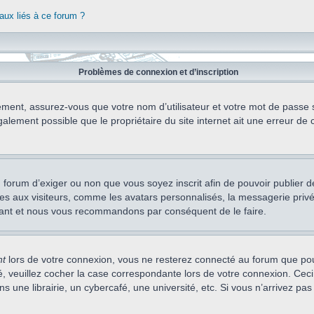
aux liés à ce forum ?
Problèmes de connexion et d’inscription
ement, assurez-vous que votre nom d’utilisateur et votre mot de passe soi
alement possible que le propriétaire du site internet ait une erreur de c
 du forum d’exiger ou non que vous soyez inscrit afin de pouvoir publie
s aux visiteurs, comme les avatars personnalisés, la messagerie privée,
nstant et nous vous recommandons par conséquent de le faire.
nt
lors de votre connexion, vous ne resterez connecté au forum que pou
cté, veuillez cocher la case correspondante lors de votre connexion. C
 une librairie, un cybercafé, une université, etc. Si vous n’arrivez pas 