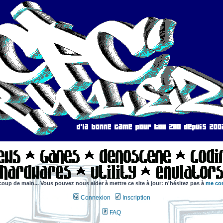
coup de main... Vous pouvez nous aider à mettre ce site à jour: n'hésitez pas à
me con
Connexion
Inscription
FAQ