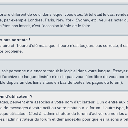
oraire différent de celui dans lequel vous êtes. Si tel était le cas, rend
e, par exemple Londres, Paris, New York, Sydney, etc. Veuillez noter q
’êtes pas inscrit, c’est l’occasion idéale de le faire.
rs pas correcte !
raire et l’heure d’été mais que l’heure n’est toujours pas correcte, il e
 ce problème.
um, soit personne n’a encore traduit le logiciel dans votre langue. Essay
 Si l’archive de langue désirée n’existe pas, vous êtes libre de vous po
ssible depuis un des liens situés en bas de toutes les pages du forum).
m d’utilisateur ?
ages, peuvent être associés à votre nom d’utilisateur. L’un d’entre eu
re de messages à votre actif ou votre statut sur le forum. L’autre type
e utilisateur. C’est à l’administrateur du forum d’activer ou non les a
tez l’administrateur du forum et demandez-lui pour quelles raisons a t-il