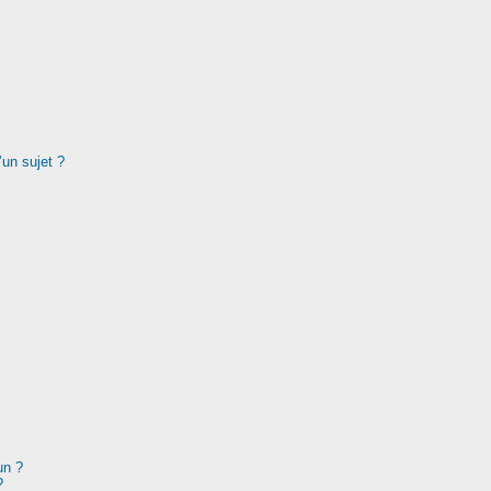
’un sujet ?
un ?
?