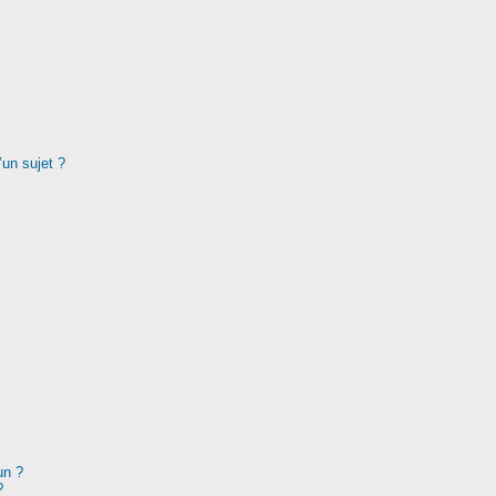
’un sujet ?
un ?
?