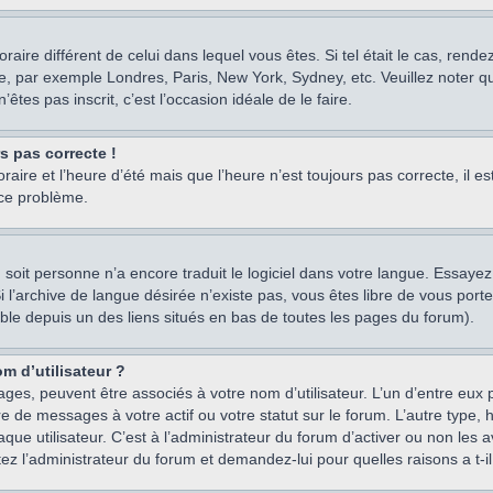
oraire différent de celui dans lequel vous êtes. Si tel était le cas, rend
e, par exemple Londres, Paris, New York, Sydney, etc. Veuillez noter q
’êtes pas inscrit, c’est l’occasion idéale de le faire.
rs pas correcte !
raire et l’heure d’été mais que l’heure n’est toujours pas correcte, il e
 ce problème.
um, soit personne n’a encore traduit le logiciel dans votre langue. Essay
 Si l’archive de langue désirée n’existe pas, vous êtes libre de vous po
ssible depuis un des liens situés en bas de toutes les pages du forum).
m d’utilisateur ?
ages, peuvent être associés à votre nom d’utilisateur. L’un d’entre eu
re de messages à votre actif ou votre statut sur le forum. L’autre type
e utilisateur. C’est à l’administrateur du forum d’activer ou non les a
tez l’administrateur du forum et demandez-lui pour quelles raisons a t-il