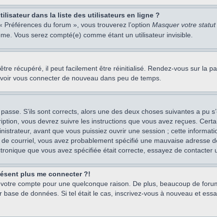
isateur dans la liste des utilisateurs en ligne ?
 « Préférences du forum », vous trouverez l’option
Masquer votre statut 
me. Vous serez compté(e) comme étant un utilisateur invisible.
re récupéré, il peut facilement être réinitialisé. Rendez-vous sur la 
ouvoir vous connecter de nouveau dans peu de temps.
 passe. S’ils sont corrects, alors une des deux choses suivantes a pu s’
iption, vous devrez suivre les instructions que vous avez reçues. Cert
istrateur, avant que vous puissiez ouvrir une session ; cette information
s de courriel, vous avez probablement spécifié une mauvaise adresse de c
ectronique que vous avez spécifiée était correcte, essayez de contacter 
présent plus me connecter ?!
mé votre compte pour une quelconque raison. De plus, beaucoup de forum
eur base de données. Si tel était le cas, inscrivez-vous à nouveau et ess