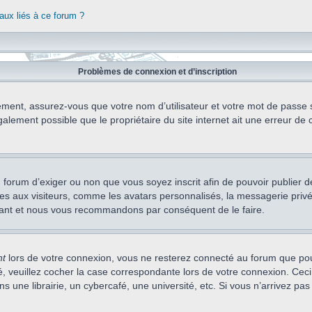
aux liés à ce forum ?
Problèmes de connexion et d’inscription
ement, assurez-vous que votre nom d’utilisateur et votre mot de passe soi
alement possible que le propriétaire du site internet ait une erreur de c
 du forum d’exiger ou non que vous soyez inscrit afin de pouvoir publie
s aux visiteurs, comme les avatars personnalisés, la messagerie privée,
nstant et nous vous recommandons par conséquent de le faire.
nt
lors de votre connexion, vous ne resterez connecté au forum que pou
cté, veuillez cocher la case correspondante lors de votre connexion. C
 une librairie, un cybercafé, une université, etc. Si vous n’arrivez pas 