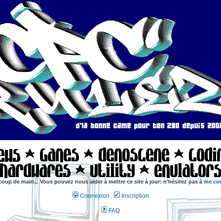
coup de main... Vous pouvez nous aider à mettre ce site à jour: n'hésitez pas à
me con
Connexion
Inscription
FAQ