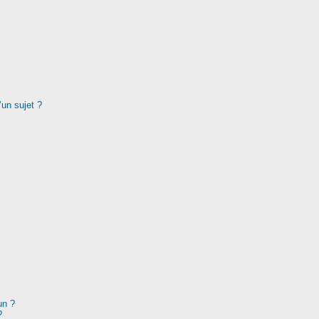
’un sujet ?
un ?
?