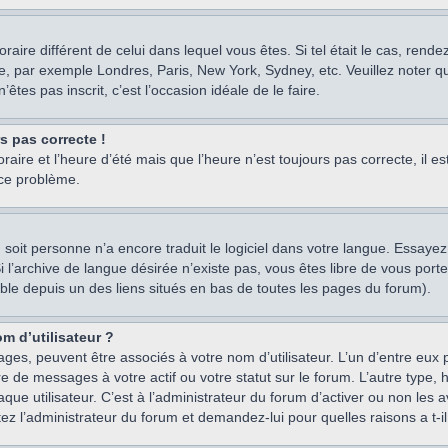
oraire différent de celui dans lequel vous êtes. Si tel était le cas, rend
e, par exemple Londres, Paris, New York, Sydney, etc. Veuillez noter q
’êtes pas inscrit, c’est l’occasion idéale de le faire.
rs pas correcte !
raire et l’heure d’été mais que l’heure n’est toujours pas correcte, il e
 ce problème.
um, soit personne n’a encore traduit le logiciel dans votre langue. Essay
 Si l’archive de langue désirée n’existe pas, vous êtes libre de vous po
ssible depuis un des liens situés en bas de toutes les pages du forum).
m d’utilisateur ?
ages, peuvent être associés à votre nom d’utilisateur. L’un d’entre eu
re de messages à votre actif ou votre statut sur le forum. L’autre type
e utilisateur. C’est à l’administrateur du forum d’activer ou non les a
tez l’administrateur du forum et demandez-lui pour quelles raisons a t-il