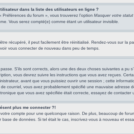
isateur dans la liste des utilisateurs en ligne ?
 « Préférences du forum », vous trouverez l’option
Masquer votre statut 
me. Vous serez compté(e) comme étant un utilisateur invisible.
re récupéré, il peut facilement être réinitialisé. Rendez-vous sur la 
ouvoir vous connecter de nouveau dans peu de temps.
 passe. S’ils sont corrects, alors une des deux choses suivantes a pu s’
iption, vous devrez suivre les instructions que vous avez reçues. Cert
istrateur, avant que vous puissiez ouvrir une session ; cette information
s de courriel, vous avez probablement spécifié une mauvaise adresse de c
ectronique que vous avez spécifiée était correcte, essayez de contacter 
présent plus me connecter ?!
mé votre compte pour une quelconque raison. De plus, beaucoup de forum
eur base de données. Si tel était le cas, inscrivez-vous à nouveau et ess