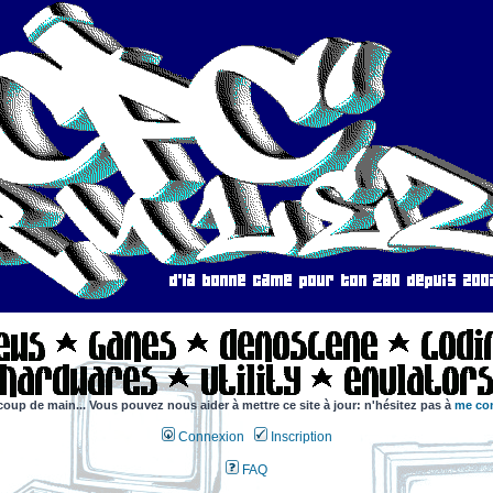
coup de main... Vous pouvez nous aider à mettre ce site à jour: n'hésitez pas à
me con
Connexion
Inscription
FAQ