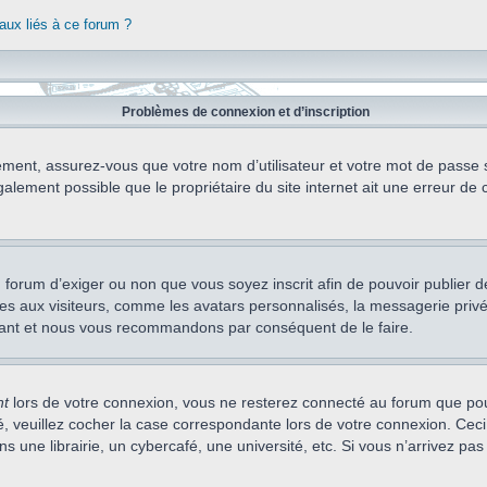
aux liés à ce forum ?
Problèmes de connexion et d’inscription
ement, assurez-vous que votre nom d’utilisateur et votre mot de passe soi
alement possible que le propriétaire du site internet ait une erreur de c
 du forum d’exiger ou non que vous soyez inscrit afin de pouvoir publie
s aux visiteurs, comme les avatars personnalisés, la messagerie privée,
nstant et nous vous recommandons par conséquent de le faire.
nt
lors de votre connexion, vous ne resterez connecté au forum que pou
cté, veuillez cocher la case correspondante lors de votre connexion. C
 une librairie, un cybercafé, une université, etc. Si vous n’arrivez pas 