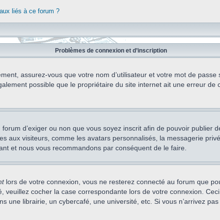
aux liés à ce forum ?
Problèmes de connexion et d’inscription
ement, assurez-vous que votre nom d’utilisateur et votre mot de passe soi
alement possible que le propriétaire du site internet ait une erreur de c
 du forum d’exiger ou non que vous soyez inscrit afin de pouvoir publie
s aux visiteurs, comme les avatars personnalisés, la messagerie privée,
nstant et nous vous recommandons par conséquent de le faire.
nt
lors de votre connexion, vous ne resterez connecté au forum que pou
cté, veuillez cocher la case correspondante lors de votre connexion. C
 une librairie, un cybercafé, une université, etc. Si vous n’arrivez pas 