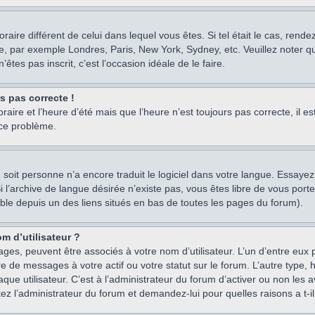
oraire différent de celui dans lequel vous êtes. Si tel était le cas, rend
e, par exemple Londres, Paris, New York, Sydney, etc. Veuillez noter q
’êtes pas inscrit, c’est l’occasion idéale de le faire.
rs pas correcte !
raire et l’heure d’été mais que l’heure n’est toujours pas correcte, il e
 ce problème.
um, soit personne n’a encore traduit le logiciel dans votre langue. Essay
 Si l’archive de langue désirée n’existe pas, vous êtes libre de vous po
ssible depuis un des liens situés en bas de toutes les pages du forum).
m d’utilisateur ?
ages, peuvent être associés à votre nom d’utilisateur. L’un d’entre eu
re de messages à votre actif ou votre statut sur le forum. L’autre type
e utilisateur. C’est à l’administrateur du forum d’activer ou non les a
tez l’administrateur du forum et demandez-lui pour quelles raisons a t-il