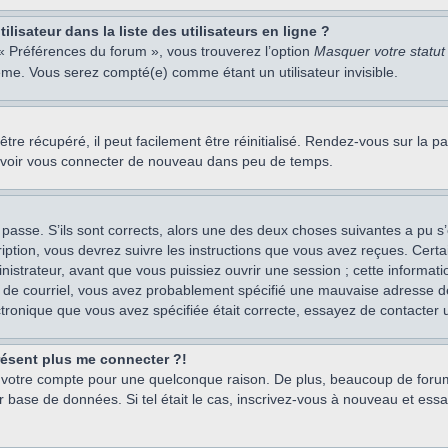
isateur dans la liste des utilisateurs en ligne ?
 « Préférences du forum », vous trouverez l’option
Masquer votre statut 
me. Vous serez compté(e) comme étant un utilisateur invisible.
re récupéré, il peut facilement être réinitialisé. Rendez-vous sur la 
ouvoir vous connecter de nouveau dans peu de temps.
 passe. S’ils sont corrects, alors une des deux choses suivantes a pu s’
iption, vous devrez suivre les instructions que vous avez reçues. Cert
istrateur, avant que vous puissiez ouvrir une session ; cette information
s de courriel, vous avez probablement spécifié une mauvaise adresse de c
ectronique que vous avez spécifiée était correcte, essayez de contacter 
présent plus me connecter ?!
mé votre compte pour une quelconque raison. De plus, beaucoup de forum
eur base de données. Si tel était le cas, inscrivez-vous à nouveau et ess