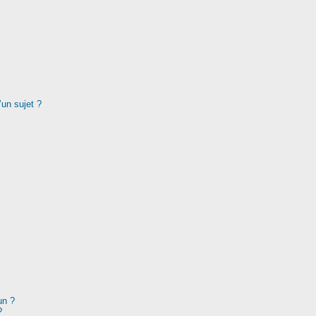
’un sujet ?
un ?
?