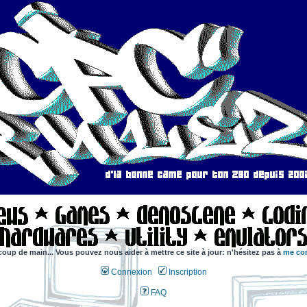
coup de main... Vous pouvez nous aider à mettre ce site à jour: n'hésitez pas à
me con
Connexion
Inscription
FAQ