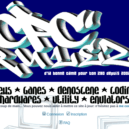
coup de main... Vous pouvez nous aider à mettre ce site à jour: n'hésitez pas à
me con
Connexion
Inscription
FAQ