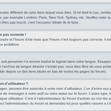
oraire différent de celui dans lequel vous êtes. Si tel était le cas, rend
e, par exemple Londres, Paris, New York, Sydney, etc. Veuillez noter q
’êtes pas inscrit, c’est l’occasion idéale de le faire.
rs pas correcte !
raire et l’heure d’été mais que l’heure n’est toujours pas correcte, il e
 ce problème.
um, soit personne n’a encore traduit le logiciel dans votre langue. Essay
 Si l’archive de langue désirée n’existe pas, vous êtes libre de vous po
ssible depuis un des liens situés en bas de toutes les pages du forum).
m d’utilisateur ?
ages, peuvent être associés à votre nom d’utilisateur. L’un d’entre eu
re de messages à votre actif ou votre statut sur le forum. L’autre type
e utilisateur. C’est à l’administrateur du forum d’activer ou non les a
tez l’administrateur du forum et demandez-lui pour quelles raisons a t-il