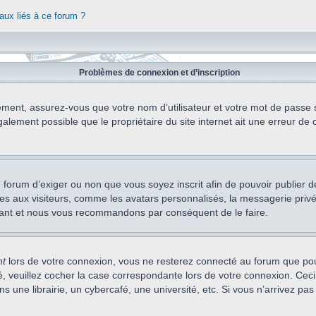
aux liés à ce forum ?
Problèmes de connexion et d’inscription
ement, assurez-vous que votre nom d’utilisateur et votre mot de passe soi
alement possible que le propriétaire du site internet ait une erreur de c
 du forum d’exiger ou non que vous soyez inscrit afin de pouvoir publie
s aux visiteurs, comme les avatars personnalisés, la messagerie privée,
nstant et nous vous recommandons par conséquent de le faire.
nt
lors de votre connexion, vous ne resterez connecté au forum que pou
cté, veuillez cocher la case correspondante lors de votre connexion. C
 une librairie, un cybercafé, une université, etc. Si vous n’arrivez pas 