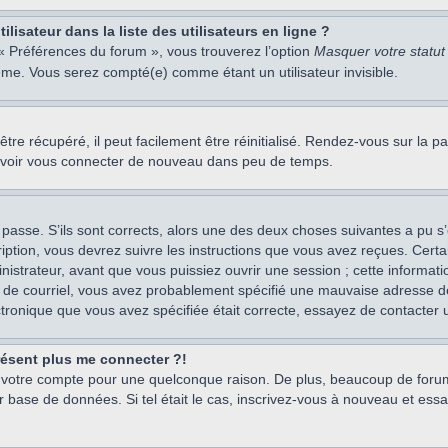
isateur dans la liste des utilisateurs en ligne ?
 « Préférences du forum », vous trouverez l’option
Masquer votre statut 
me. Vous serez compté(e) comme étant un utilisateur invisible.
re récupéré, il peut facilement être réinitialisé. Rendez-vous sur la 
ouvoir vous connecter de nouveau dans peu de temps.
 passe. S’ils sont corrects, alors une des deux choses suivantes a pu s’
iption, vous devrez suivre les instructions que vous avez reçues. Cert
istrateur, avant que vous puissiez ouvrir une session ; cette information
s de courriel, vous avez probablement spécifié une mauvaise adresse de c
ectronique que vous avez spécifiée était correcte, essayez de contacter 
présent plus me connecter ?!
mé votre compte pour une quelconque raison. De plus, beaucoup de forum
eur base de données. Si tel était le cas, inscrivez-vous à nouveau et ess