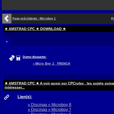
Page précédente : Microboy 1
P
★ AMSTRAD CPC ★ DOWNLOAD ★
+
Dump disquette:
»
Micro Boy 2 FRENCH
★ AMSTRAD CPC ★ A voir aussi sur CPCrulez , les sujets suiv
intéresser...
Lien(s):
» Discmag » Microboy 8
» Discmag » Microboy 7