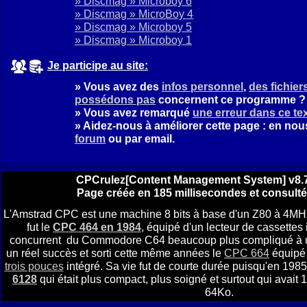
» Discmag » Microboy 6
» Discmag » MicroBoy 4
» Discmag » Microboy 5
» Discmag » Microboy 1
Je participe au site:
» Vous avez des
infos personnel
,
des fichie
possédons pas
concernent ce programme ?
» Vous avez remarqué
une erreur dans ce te
» Aidez-nous à améliorer cette page : en no
forum
ou par email.
CPCrulez[Content Management System] v8.7
Page créée en 185 millisecondes et consulté
L'Amstrad CPC est une machine 8 bits à base d'un Z80 à 4MH
fut le
CPC 464 en 1984
, équipé d'un lecteur de cassettes i
concurrent du Commodore C64 beaucoup plus compliqué à util
un réel succès et sorti cette même années le
CPC 664
équipé 
trois pouces
intégré. Sa vie fut de courte durée puisqu'en 1985 
6128
qui était plus compact, plus soigné et surtout qui avai
64Ko.