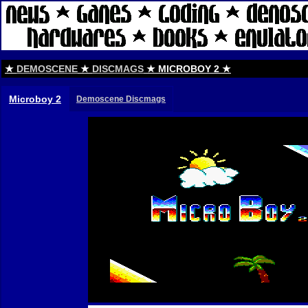
★
DEMOSCENE
★
DISCMAGS
★ MICROBOY 2 ★
Microboy 2
Demoscene Discmags