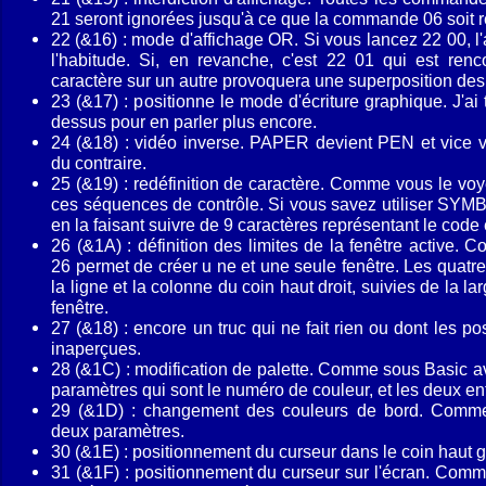
21 seront ignorées jusqu'à ce que la commande 06 soit 
22 (&16) : mode d'affichage OR. Si vous lancez 22 00, l
l'habitude. Si, en revanche, c'est 22 01 qui est rencon
caractère sur un autre provoquera une superposition des
23 (&17) : positionne le mode d'écriture graphique. J'ai 
dessus pour en parler plus encore.
24 (&18) : vidéo inverse. PAPER devient PEN et vice ve
du contraire.
25 (&19) : redéfinition de caractère. Comme vous le voy
ces séquences de contrôle. Si vous savez utiliser SYMB
en la faisant suivre de 9 caractères représentant le code e
26 (&1A) : définition des limites de la fenêtre activ
26 permet de créer u ne et une seule fenêtre. Les quatr
la ligne et la colonne du coin haut droit, suivies de la la
fenêtre.
27 (&18) : encore un truc qui ne fait rien ou dont les p
inaperçues.
28 (&1C) : modification de palette. Comme sous Basic av
paramètres qui sont le numéro de couleur, et les deux ent
29 (&1D) : changement des couleurs de bord. Co
deux paramètres.
30 (&1E) : positionnement du curseur dans le coin haut g
31 (&1F) : positionnement du curseur sur l'écran. Comm