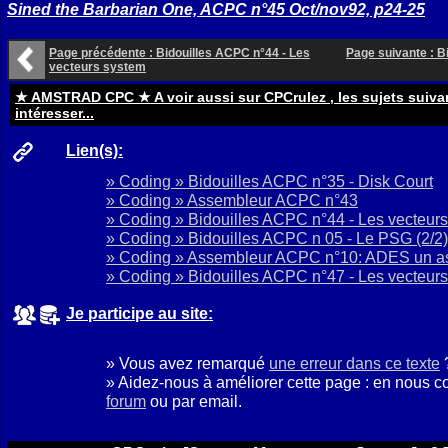
Sined the Barbarian One, ACPC n°45 Oct/nov92, p24-25
Page précédente : Bidouilles ACPC n°44 - Les
Page suivante : B
vecteurs system
★ AMSTRAD CPC ★ A voir aussi sur CPCrulez , les sujets suiva
intéresser...
Lien(s):
» Coding » Bidouilles ACPC n°35 - Disk Court
» Coding » Assembleur ACPC n°43
» Coding » Bidouilles ACPC n°44 - Les vecteur
» Coding » Bidouilles ACPC n 05 - Le PSG (2/2)
» Coding » Assembleur ACPC n°10: ADES un as
» Coding » Bidouilles ACPC n°47 - Les vecteurs
Je participe au site:
» Vous avez remarqué
une erreur dans ce texte
» Aidez-nous à améliorer cette page : en nous c
forum
ou par email.