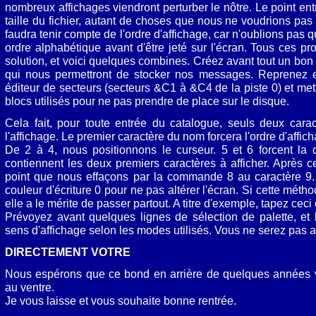
nombreux affi­chages viendront perturber le nôtre. Le point entr
taille du fichier, autant de choses que nous ne voudrions pas v
faudra tenir compte de l'ordre d'affichage, car n'oublions pas q
ordre alphabétique avant d'être jeté sur l'écran. Tous ces 
solution, et voici quelques combines. Créez avant tout un bon 
qui nous permettront de stocker nos messages. Reprenez e
éditeur de secteurs (secteurs &C1 à &C4 de la piste 0) et me
blocs utilisés pour ne pas prendre de place sur le disque.
Cela fait, pour toute entrée du catalogue, seuls deux caract
l'affichage. Le premier carac­tère du nom forcera l'ordre d'affich
De 2 à 4, nous positionnons le curseur. 5 et 6 forcent la c
contiennent les deux premiers carac­tères à afficher. Après 
point que nous effaçons par la commande 8 au caractère 9. E
couleur d'écriture 0 pour ne pas altérer l'écran. Si cette métho
elle a le mérite de passer partout. A titre d'exemple, tapez cec
Prévoyez avant quelques lignes de sélection de palette, et l
sens d'affichage selon les modes utilisés. Vous ne serez pas a
DIRECTEMENT VOTRE
Nous espérons que ce bond en arrière de quelques années
au ventre.
Je vous laisse et vous souhaite bonne rentrée.