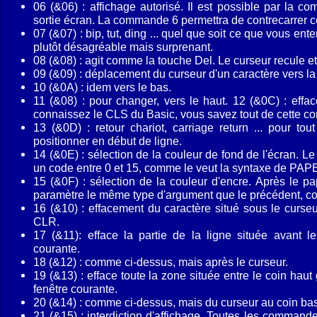
06 (&06) : affichage autorisé. Il est pos­sible par la c
sortie écran. La commande 6 per­mettra de contrecarrer c
07 (&07) : bip, tut, ding ... quel que soit ce que vous e
plutôt désagréable mais surprenant.
08 (&08) : agit comme la touche Del. Le curseur recule et 
09 (&09) : déplacement du curseur d'un caractère vers la 
10 (&0A) : idem vers le bas.
11 (&08) : pour changer, vers le haut. 12 (&0C) : effa
connaissez le CLS du Basic, vous savez tout de cette 
13 (&0D) : retour chariot, carriage return ... pour tout
positionner en début de ligne.
14 (&0E) : sélection de la couleur de fond de l'écran. Le 
un code entre 0 et 15, comme le veut la syntaxe de PAP
15 (&0F) : sélection de la couleur d'encre. Après le pap
paramètre le même type d'argument que le précédent, 
16 (&10) : effacement du caractère situé sous le curseu
CLR.
17 (&11): efface la partie de la ligne située avant le
courante.
18 (&12) : comme ci-dessus, mais après le curseur.
19 (&13) : efface toute la zone située entre le coin haut
fenêtre courante.
20 (&14) : comme ci-dessus, mais du curseur au coin bas 
21 (&15) : interdiction d'affichage. Toutes les commande