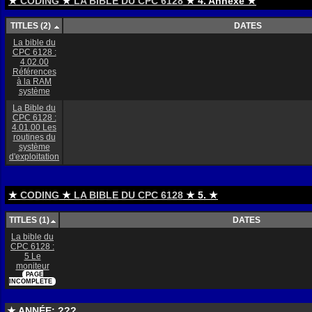
★
CODING
★
LA BIBLE DU CPC 6128
★ 4. Annexe ★
TITLES (2)
DATES
La bible du
CPC 6128 :
4.02.00
Références
à la RAM
système
La Bible du
CPC 6128 :
4.01.00 Les
routines du
système
d'exploitation
★
CODING
★
LA BIBLE DU CPC 6128
★ 5. ★
TITLES (1)
DATES
La bible du
CPC 6128 :
5 Le
moniteur
PAGE
INCOMPLETE
★ ANNÉE: ???