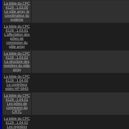
La bible du CPC
6128 : 1.03.00
Le gâte array, le
coordinateur du
système
La bible du CPC
6128 : 1.03.01
L'affectation des
pôles de
connexion du
gâte array
La bible du CPC
6128 : 1.03.02
La structure des
registres du gâte
array
La bible du CPC
6128 : 1.04.00
Le contrôleur
vidéo HP 6845
La bible du CPC
6128 : 1.04.01
Les pôles de
connexion du
CRTC
La bible du CPC
6128 : 1.04.02
Les registres