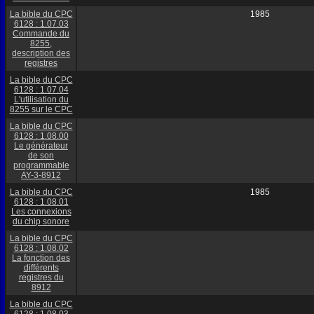
La bible du CPC
1985
6128 : 1.07.03
Commande du
8255,
description des
registres
La bible du CPC
6128 : 1.07.04
L'utilisation du
8255 sur le CPC
La bible du CPC
6128 : 1.08.00
Le générateur
de son
programmable
AY-3-8912
La bible du CPC
1985
6128 : 1.08.01
Les connexions
du chip sonore
La bible du CPC
6128 : 1.08.02
La fonction des
différents
registres du
8912
La bible du CPC