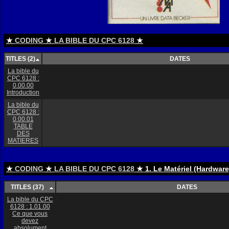
★
CODING
★
LA BIBLE DU CPC 6128
★
TITLES (2)
DATES
La bible du
CPC 6128 :
0.00.00
Introduction
La bible du
CPC 6128 :
0.00.01
TABLE
DES
MATIERES
★
CODING
★
LA BIBLE DU CPC 6128
★ 1. Le Matériel (Hardwar
TITLES (37)
DATES
La bible du CPC
6128 : 1.01.00
Ce que vous
devez
absolument