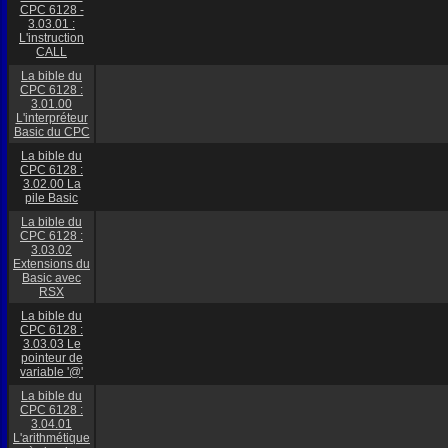
CPC 6128 -
3.03.01 :
L'instruction
CALL
La bible du
CPC 6128 :
3.01.00
L'interpréteur
Basic du CPC
La bible du
CPC 6128 :
3.02.00 La
pile Basic
La bible du
CPC 6128 :
3.03.02
Extensions du
Basic avec
RSX
La bible du
CPC 6128 :
3.03.03 Le
pointeur de
variable '@'
La bible du
CPC 6128 :
3.04.01
L'arithmétique