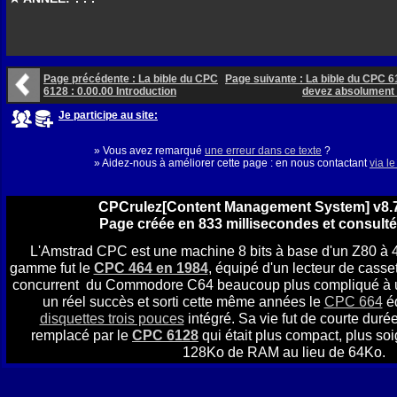
Page précédente : La bible du CPC
Page suivante : La bible du CPC 6
6128 : 0.00.00 Introduction
devez absolument 
Je participe au site:
» Vous avez remarqué
une erreur dans ce texte
?
» Aidez-nous à améliorer cette page : en nous contactant
via l
CPCrulez[Content Management System] v8.7
Page créée en 833 millisecondes et consulté
L'Amstrad CPC est une machine 8 bits à base d'un Z80 à 
gamme fut le
CPC 464 en 1984
, équipé d'un lecteur de casset
concurrent du Commodore C64 beaucoup plus compliqué à util
un réel succès et sorti cette même années le
CPC 664
éq
disquettes trois pouces
intégré. Sa vie fut de courte durée
remplacé par le
CPC 6128
qui était plus compact, plus soi
128Ko de RAM au lieu de 64Ko.