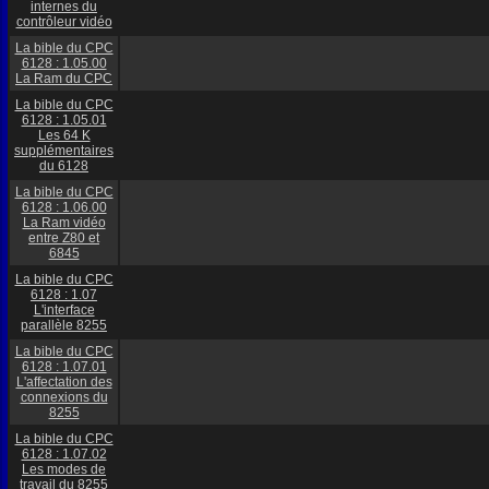
internes du
contrôleur vidéo
La bible du CPC
6128 : 1.05.00
La Ram du CPC
La bible du CPC
6128 : 1.05.01
Les 64 K
supplémentaires
du 6128
La bible du CPC
6128 : 1.06.00
La Ram vidéo
entre Z80 et
6845
La bible du CPC
6128 : 1.07
L'interface
parallèle 8255
La bible du CPC
6128 : 1.07.01
L'affectation des
connexions du
8255
La bible du CPC
6128 : 1.07.02
Les modes de
travail du 8255