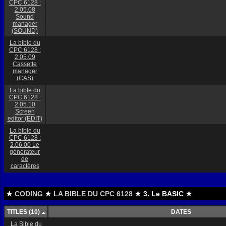
CPC 6128 :
2.05.08
Sound
manager
(SOUND)
La bible du
CPC 6128 :
2.05.09
Cassette
manager
(CAS)
La bible du
CPC 6128 :
2.05.10
Screen
editor (EDIT)
La bible du
CPC 6128 :
2.06.00 Le
générateur
de
caractères
★
CODING
★
LA BIBLE DU CPC 6128
★ 3. Le BASIC ★
TITLES (10)
DATES
La Bible du