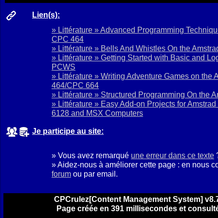
Lien(s):
» Littérature » Advanced Programming Techniqu
CPC 464
» Littérature » Bells And Whistles On the Amst
» Littérature » Getting Started with Basic and 
PCWS
» Littérature » Writing Adventure Games on the
464/CPC 664
» Littérature » Structured Programming On the
» Littérature » Easy Add-on Projects for Amstra
6128 and MSX Computers
Je participe au site:
» Vous avez remarqué
une erreur dans ce texte
» Aidez-nous à améliorer cette page : en nous c
forum
ou par email.
CPCrulez[Content Management System] v8.7
Page créée en 391 millisecondes et consulté