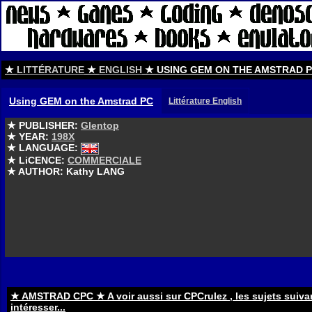
★
LITTÉRATURE
★
ENGLISH
★ USING GEM ON THE AMSTRAD 
Using GEM on the Amstrad PC
Littérature English
★ PUBLISHER:
Glentop
★ YEAR:
198X
★ LANGUAGE:
★ LiCENCE:
COMMERCIALE
★ AUTHOR: Kathy LANG
★ AMSTRAD CPC ★ A voir aussi sur CPCrulez , les sujets suiva
intéresser...