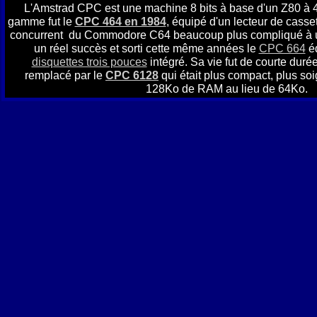
L'Amstrad CPC est une machine 8 bits à base d'un Z80 à 
gamme fut le
CPC 464 en 1984
, équipé d'un lecteur de casset
concurrent du Commodore C64 beaucoup plus compliqué à util
un réel succès et sorti cette même années le
CPC 664
éq
disquettes trois pouces
intégré. Sa vie fut de courte durée
remplacé par le
CPC 6128
qui était plus compact, plus soi
128Ko de RAM au lieu de 64Ko.