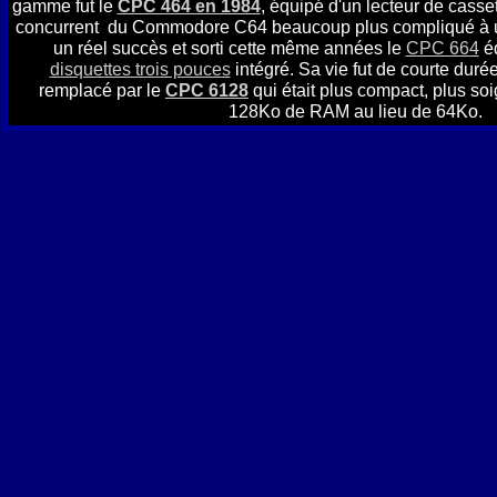
gamme fut le
CPC 464 en 1984
, équipé d'un lecteur de casset
concurrent du Commodore C64 beaucoup plus compliqué à util
un réel succès et sorti cette même années le
CPC 664
éq
disquettes trois pouces
intégré. Sa vie fut de courte durée
remplacé par le
CPC 6128
qui était plus compact, plus soi
128Ko de RAM au lieu de 64Ko.