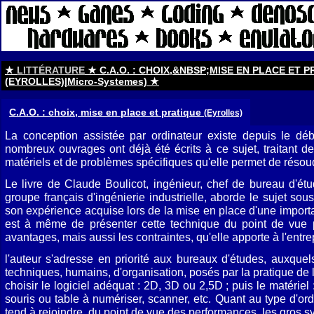
★
LITTÉRATURE
★ C.A.O. : CHOIX,&NBSP;MISE EN PLACE ET 
(EYROLLES)|Micro-Systemes) ★
C.A.O. : choix, mise en place et pratique
(Eyrolles)
La conception assistée par ordinateur existe depuis le dé
nombreux ouvrages ont déjà été écrits à ce sujet, traitant d
matériels et de problèmes spécifiques qu'elle permet de résou
Le livre de Claude Boulicot, ingénieur, chef de bureau d'ét
groupe français d'ingénierie industrielle, aborde le sujet so
son expérience acquise lors de la mise en place d'une importa
est à même de présenter cette technique du point de vue p
avantages, mais aussi les contraintes, qu'elle apporte à l'entre
l'auteur s'adresse en priorité aux bureaux d'études, auxque
techniques, humains, d'organisation, posés par la pratique de l
choisir le logiciel adéquat : 2D, 3D ou 2,5D ; puis le matériel 
souris ou table à numériser, scanner, etc. Quant au type d'or
tend à rejoindre, du point de vue des performances, les gros 