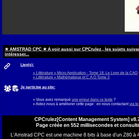
★ AMSTRAD CPC ★ A voir aussi sur CPCrulez , les sujets suiva
intéresser...
Lien(s):
» Littérature » Micro Application - Tome 18: Le Livre de la CAO
» Littérature » Mathématique et C.A.O Tome 3
Je participe au site:
» Vous avez remarqué
une erreur dans ce texte
?
» Aidez-nous à améliorer cette page : en nous contactant
via l
CPCrulez[Content Management System] v8.7
Page créée en 552 millisecondes et consulté
L'Amstrad CPC est une machine 8 bits à base d'un Z80 à 