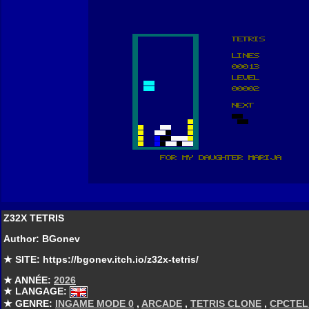
Z32X TETRIS
Author: BGonev
★ SITE: https://bgonev.itch.io/z32x-tetris/
★ ANNÉE:
2026
★ LANGAGE:
★ GENRE:
INGAME MODE 0
,
ARCADE
,
TETRIS CLONE
,
CPCTEL