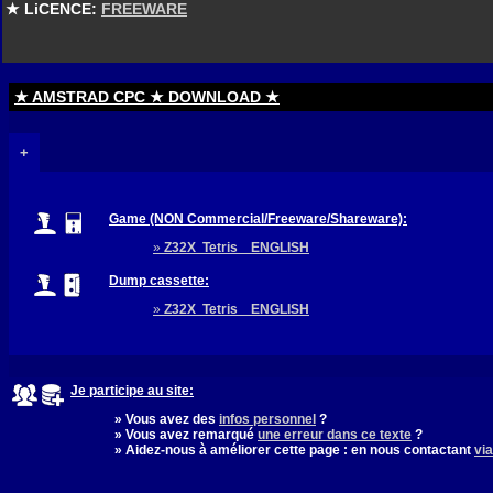
★ LiCENCE:
FREEWARE
★ AMSTRAD CPC ★ DOWNLOAD ★
+
Game (NON Commercial/Freeware/Shareware):
»
Z32X Tetris ENGLISH
Dump cassette:
»
Z32X Tetris ENGLISH
Je participe au site:
» Vous avez des
infos personnel
?
» Vous avez remarqué
une erreur dans ce texte
?
» Aidez-nous à améliorer cette page : en nous contactant
via