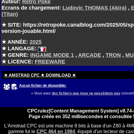
Auteur:
Rétro Poke
Ecrans de chargement:
Ludovic THOMAS (Akira)
,
(Titan)
★ SITE: https://retropoke.canalblog.com/2025/05/sp
version-jouable.html/
★ ANNÉE:
2025
★ LANGAGE:
★ GENRE:
INGAME MODE 1
,
ARCADE
,
TRON
,
MU
★ LiCENCE:
FREEWARE
★ AMSTRAD CPC ★ DOWNLOAD ★
Aucun fichier de disponible:
» Vous avez
des fichiers que nous ne possédons pas
concern
CPCrulez[Content Management System] v8.74-
Page créée en 352 millisecondes et consultée 
L'Amstrad CPC est une machine 8 bits à base d'un Z80 à 4MH
gamme fut le
CPC 464 en 1984
, équipé d'un lecteur de cass