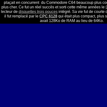
plaçait en concurrent du Commodore C64 beaucoup plus comp
plus cher. Ce fut un réel succès et sorti cette même années le
lecteur de
disquettes trois pouces
intégré. Sa vie fut de courte
il fut remplacé par le
CPC 6128
qui était plus compact, plus s
avait 128Ko de RAM au lieu de 64Ko.