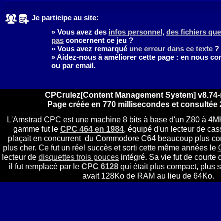
Je participe au site:
» Vous avez des
infos personnel
,
des fichiers q
pas
concernent ce jeu ?
» Vous avez remarqué
une erreur dans ce texte
?
» Aidez-nous à améliorer cette page : en nous co
ou par email.
CPCrulez[Content Management System] v8.74-
Page créée en 770 millisecondes et consultée 
L'Amstrad CPC est une machine 8 bits à base d'un Z80 à 4MH
gamme fut le
CPC 464 en 1984
, équipé d'un lecteur de cass
plaçait en concurrent du Commodore C64 beaucoup plus comp
plus cher. Ce fut un réel succès et sorti cette même années le
lecteur de
disquettes trois pouces
intégré. Sa vie fut de courte
il fut remplacé par le
CPC 6128
qui était plus compact, plus s
avait 128Ko de RAM au lieu de 64Ko.