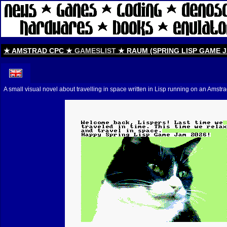
★ AMSTRAD CPC ★
GAMESLIST
★ RAUM (SPRING LISP GAME J
A small visual novel about travelling in space written in Lisp running on an Amst