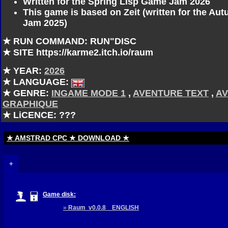
Written for the Spring Lisp Game Jam 2026
This game is based on Zeit (written for the A
Jam 2025)
★ RUN COMMAND: RUN"DISC
★ SITE https://karme2.itch.io/raum
★ YEAR:
2026
★ LANGUAGE:
★ GENRE:
INGAME MODE 1
,
AVENTURE TEXT
,
A
GRAPHIQUE
★ LiCENCE: ???
★ AMSTRAD CPC ★ DOWNLOAD ★
+
Game disk:
»
Raum v0.0.8 ENGLISH