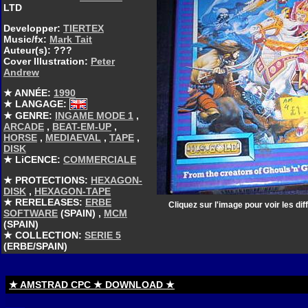
LTD
Developper:
TIERTEX
Music/fx:
Mark Tait
Auteur(s): ???
Cover Illustration:
Peter
Andrew
★ ANNÉE:
1990
★ LANGAGE:
★ GENRE:
INGAME MODE 1
,
ARCADE
,
BEAT-EM-UP
,
HORSE
,
MEDIAEVAL
,
TAPE
,
DISK
★ LiCENCE:
COMMERCIALE
★ PROTECTIONS:
HEXAGON-
DISK
,
HEXAGON-TAPE
★ RERELEASES:
ERBE
Cliquez sur l'image pour voir les di
SOFTWARE
(SPAIN) ,
MCM
(SPAIN)
★ COLLECTION:
SERIE 5
(ERBE/SPAIN)
★ AMSTRAD CPC ★ DOWNLOAD ★