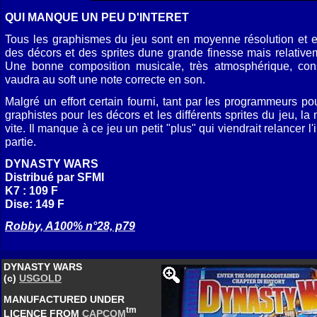
QUI MANQUE UN PEU D'INTERET
Tous les graphismes du jeu sont en moyenne résolution et en
des décors et des sprites dune grande finesse mais relative
Une bonne composition musicale, très atmosphérique, con
vaudra au soft une note correcte en son.
Malgré un effort certain fourni, tant par les programmeurs po
graphistes pour les décors et les différents sprites du jeu, la
vite. Il manque à ce jeu un petit "plus" qui viendrait relancer l
partie.
DYNASTY WARS
Distribué par SFMI
K7 : 109 F
Dise: 149 F
Robby, A100% n°28, p79
DYNASTY WARS
(c)
USGOLD
MANUFACTURED UNDER
tm
LICENCE FROM
CAPCOM