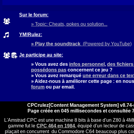
Sur le forum:
» Topic: Cheats, pokes ou solution...
YM!Rulez:
» Play the soundtrack
(Powered by YouTube)
Je participe au site:
» Vous avez des
infos personnel
,
des fichier
possédons pas
concernent ce jeu ?
» Vous avez remarqué
une erreur dans ce tex
» Aidez-nous à améliorer cette page : en nou
forum
ou par email.
CPCrulez[Content Management System] v8.74-
Page créée en 045 millisecondes et consultée 7
L'Amstrad CPC est une machine 8 bits à base d'un Z80 à 4MH
gamme fut le
CPC 464 en 1984
, équipé d'un lecteur de cass
plaçait en concurrent du Commodore C64 beaucoup plus comp