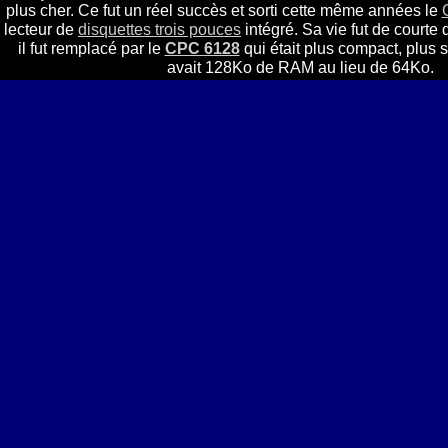
plus cher. Ce fut un réel succès et sorti cette même années le
lecteur de
disquettes trois pouces
intégré. Sa vie fut de courte
il fut remplacé par le
CPC 6128
qui était plus compact, plus s
avait 128Ko de RAM au lieu de 64Ko.