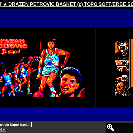
T
★ DRAZEN PETROVIC BASKET (c) TOPO SOFT/ERBE 
]
trovic Super-basket
RE