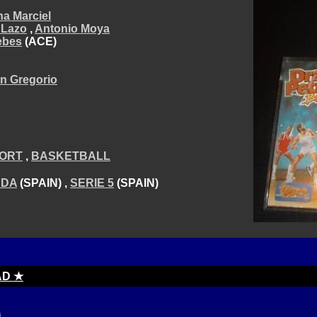
a Marciel
 Lazo
,
Antonio Moya
ebes
(ACE)
n Gregorio
ORT
,
BASKETBALL
NDA
(SPAIN) ,
SERIE 5
(SPAIN)
AD ★
a