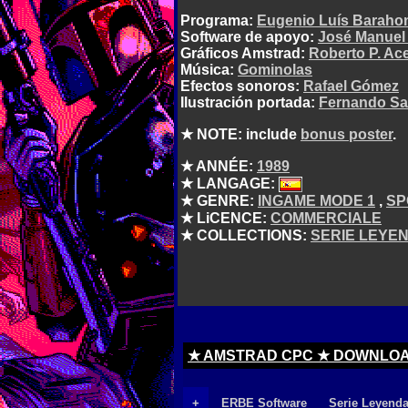
Programa:
Eugenio Luís Barahon
Software de apoyo:
José Manuel
Gráficos Amstrad:
Roberto P. Ac
Música:
Gominolas
Efectos sonoros:
Rafael Gómez
Ilustración portada:
Fernando Sa
★ NOTE: include
bonus poster
.
★ ANNÉE:
1989
★ LANGAGE:
★ GENRE:
INGAME MODE 1
,
SP
★ LiCENCE:
COMMERCIALE
★ COLLECTIONS:
SERIE LEYE
★ AMSTRAD CPC ★ DOWNLO
+
ERBE Software
Serie Leyend